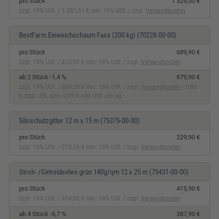
pro Stück
1.329,00 €
zzgl. 19% USt.
1.581,51 € inkl. 19% USt.
zzgl.
Versandkosten
BestFarm Einweichschaum Fass (200 kg)
(70228-00-00)
pro Stück
689,90 €
zzgl. 19% USt.
820,98 € inkl. 19% USt.
zzgl.
Versandkosten
ab 2 Stück -1,4 %
679,90 €
zzgl. 19% USt.
809,08 € inkl. 19% USt.
zzgl.
Versandkosten
0,80
€ zzgl. USt. bzw. 0,95 € inkl. USt. pro kg
Siloschutzgitter 12 m x 15 m
(75375-00-00)
pro Stück
229,90 €
zzgl. 19% USt.
273,58 € inkl. 19% USt.
zzgl.
Versandkosten
Stroh- /Getreidevlies grün 140g/qm 12 x 25 m
(75431-00-00)
pro Stück
415,90 €
zzgl. 19% USt.
494,92 € inkl. 19% USt.
zzgl.
Versandkosten
ab 4 Stück -6,7 %
387,90 €