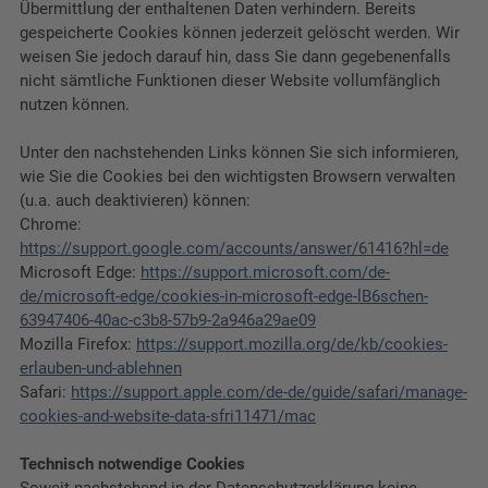
Übermittlung der enthaltenen Daten verhindern. Bereits
gespeicherte Cookies können jederzeit gelöscht werden. Wir
weisen Sie jedoch darauf hin, dass Sie dann gegebenenfalls
nicht sämtliche Funktionen dieser Website vollumfänglich
nutzen können.
Unter den nachstehenden Links können Sie sich informieren,
wie Sie die Cookies bei den wichtigsten Browsern verwalten
(u.a. auch deaktivieren) können:
Chrome:
https://support.google.com/accounts/answer/61416?hl=de
Microsoft Edge:
https://support.microsoft.com/de-
de/microsoft-edge/cookies-in-microsoft-edge-lB6schen-
63947406-40ac-c3b8-57b9-2a946a29ae09
Mozilla Firefox:
https://support.mozilla.org/de/kb/cookies-
erlauben-und-ablehnen
Safari:
https://support.apple.com/de-de/guide/safari/manage-
cookies-and-website-data-sfri11471/mac
Technisch notwendige Cookies
Soweit nachstehend in der Datenschutzerklärung keine