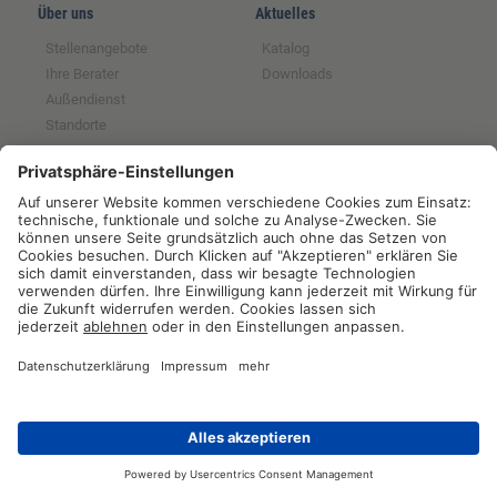
Über uns
Aktuelles
Stellenangebote
Katalog
Ihre Berater
Downloads
Außendienst
Standorte
Magazin
Partnerschaften
Rechtliches
Tochter der GFS SCE
Impressum
Mitglied im BRS
Datenschutz
Partner der RUW
Widerrufsrecht
Partner der Qnetics
AGB
Partner der ZNVG
Hinweise zur
Batterieentsorgung
Widerrufsformular