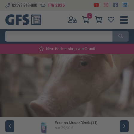
02593 913-800
ITW 2025
0
Neu: Partnershop von Granit
Pour-on MuscaBlock (1 l)
ger
nur 79,90 €