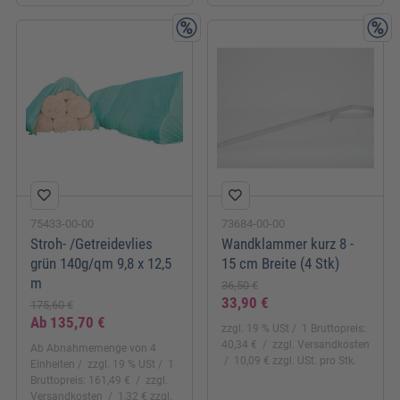
75433-00-00
73684-00-00
Stroh- /Getreidevlies
Wandklammer kurz 8 -
grün 140g/qm 9,8 x 12,5
15 cm Breite (4 Stk)
m
36,50 €
33,90 €
175,60 €
Ab
135,70 €
zzgl. 19 % USt
1 Bruttopreis:
40,34 €
zzgl. Versandkosten
Ab Abnahmemenge von 4
10,09 € zzgl. USt. pro Stk.
Einheiten
zzgl. 19 % USt
1
Bruttopreis: 161,49 €
zzgl.
Versandkosten
1,32 € zzgl.