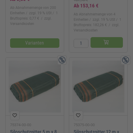
Ab
153,16 €
Ab Abnahmemenge von 200
Einheiten
zzgl. 19 % USt
1
Ab Abnahmemenge von 4
Bruttopreis: 0,77 €
zzgl.
Einheiten
zzgl. 19 % USt
1
Versandkosten
Bruttopreis: 182,26 €
zzgl.
Versandkosten
Varianten
75374-00-00
75375-00-00
Siloschutzgitter 5 m x 8
Siloschutzgitter 12 m x