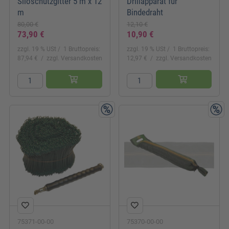
Siloschutzgitter 5 m x 12
Drillapparat für
m
Bindedraht
80,00 €
12,10 €
73,90 €
10,90 €
zzgl. 19 % USt
1 Bruttopreis:
zzgl. 19 % USt
1 Bruttopreis:
87,94 €
zzgl. Versandkosten
12,97 €
zzgl. Versandkosten
75371-00-00
75370-00-00