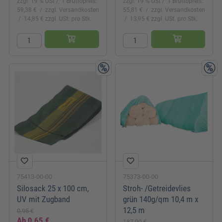
zzgl. 19 % USt
1 Bruttopreis:
zzgl. 19 % USt
1 Bruttopreis:
59,38 €
zzgl. Versandkosten
55,81 €
zzgl. Versandkosten
14,85 € zzgl. USt. pro Stk.
13,95 € zzgl. USt. pro Stk.
75413-00-00
75373-00-00
Silosack 25 x 100 cm,
Stroh- /Getreidevlies
UV mit Zugband
grün 140g/qm 10,4 m x
12,5 m
0,95 €
Ab
0,65 €
187,90 €