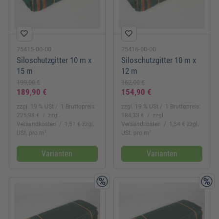
75415-00-00
75416-00-00
Siloschutzgitter 10 m x
Siloschutzgitter 10 m x
15 m
12 m
199,00 €
162,00 €
189,90 €
154,90 €
zzgl. 19 % USt
1 Bruttopreis:
zzgl. 19 % USt
1 Bruttopreis:
225,98 €
zzgl.
184,33 €
zzgl.
Versandkosten
1,51 € zzgl.
Versandkosten
1,54 € zzgl.
2
2
USt. pro m
USt. pro m
Varianten
Varianten