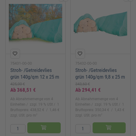
75431-00-00
75432-00-00
Stroh- /Getreidevlies
Stroh- /Getreidevlies
grün 140g/qm 12 x 25 m
grün 140g/qm 9,8 x 25 m
425,00 €
343,60 €
Ab
368,51 €
Ab
294,41 €
Ab Abnahmemenge von 4
Ab Abnahmemenge von 4
Einheiten
zzgl. 19 % USt
1
Einheiten
zzgl. 19 % USt
1
Bruttopreis: 438,52 €
1,46 €
Bruttopreis: 350,34 €
1,43 €
2
2
zzgl. USt. pro m
zzgl. USt. pro m