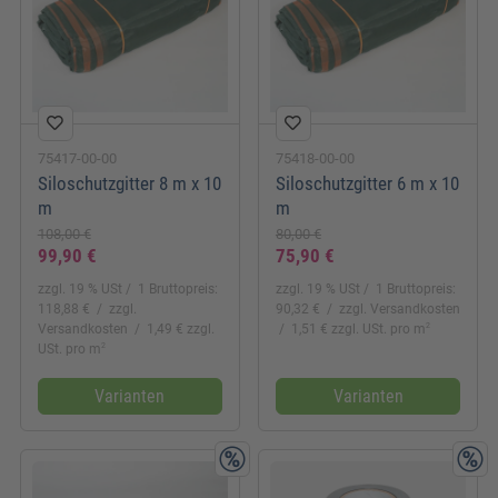
75417-00-00
75418-00-00
Siloschutzgitter 8 m x 10
Siloschutzgitter 6 m x 10
m
m
108,00 €
80,00 €
99,90 €
75,90 €
zzgl. 19 % USt
1 Bruttopreis:
zzgl. 19 % USt
1 Bruttopreis:
118,88 €
zzgl.
90,32 €
zzgl. Versandkosten
2
Versandkosten
1,49 € zzgl.
1,51 € zzgl. USt. pro m
2
USt. pro m
Varianten
Varianten