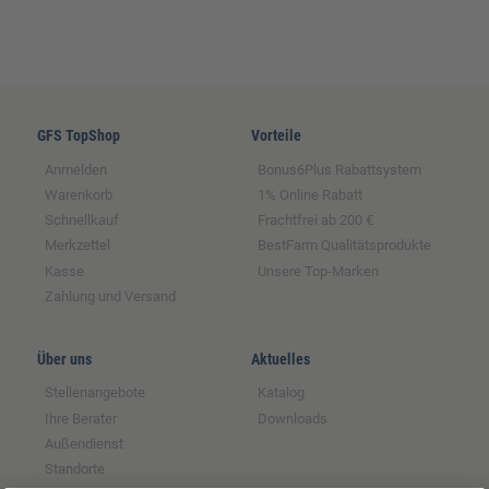
GFS TopShop
Vorteile
Anmelden
Bonus6Plus Rabattsystem
Warenkorb
1% Online Rabatt
Schnellkauf
Frachtfrei ab 200 €
Merkzettel
BestFarm Qualitätsprodukte
Kasse
Unsere Top-Marken
Zahlung und Versand
Über uns
Aktuelles
Stellenangebote
Katalog
Ihre Berater
Downloads
Außendienst
Standorte