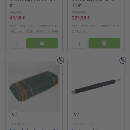
m
15 m
54,00 €
239,00 €
49,90 €
229,90 €
zzgl. 19 % USt
1 Bruttopreis:
zzgl. 19 % USt
1 Bruttopreis:
59,38 €
zzgl. Versandkosten
273,58 €
75376-00-00
75372-00-00