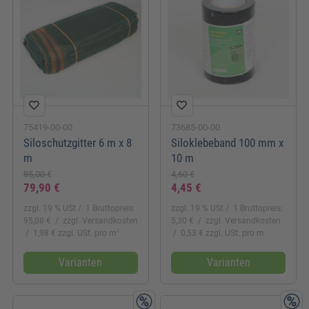
75419-00-00
73685-00-00
Siloschutzgitter 6 m x 8
Siloklebeband 100 mm x
m
10 m
85,00 €
4,60 €
79,90 €
4,45 €
zzgl. 19 % USt
1 Bruttopreis:
zzgl. 19 % USt
1 Bruttopreis:
95,08 €
zzgl. Versandkosten
5,30 €
zzgl. Versandkosten
2
1,98 € zzgl. USt. pro m
0,53 € zzgl. USt. pro m
Varianten
Varianten