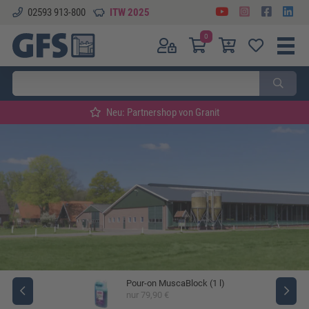
02593 913-800
ITW 2025
0
Neu: Partnershop von Granit
Pour-on MuscaBlock (1 l)
ger
nur 79,90 €