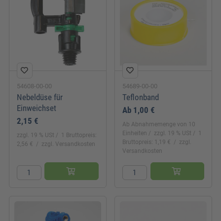
54608-00-00
54689-00-00
Nebeldüse für
Teflonband
Einweichset
Ab
1,00 €
2,15 €
Ab Abnahmemenge von 10
Einheiten
zzgl. 19 % USt
1
zzgl. 19 % USt
1 Bruttopreis:
Bruttopreis: 1,19 €
zzgl.
2,56 €
zzgl. Versandkosten
Versandkosten