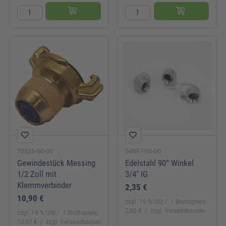
75526-00-00
54897-00-00
Gewindestück Messing
Edelstahl 90° Winkel
1/2 Zoll mit
3/4" IG
Klemmverbinder
2,35 €
10,90 €
zzgl. 19 % USt
1 Bruttopreis:
2,80 €
zzgl. Versandkosten
zzgl. 19 % USt
1 Bruttopreis:
12,97 €
zzgl. Versandkosten