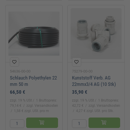
54636-00-00
75279-00-00
Schlauch Polyethylen 22
Kunststoff Verb. AG
mm 50 m
22mmx3/4 AG (10 Stk)
66,50 €
35,90 €
zzgl. 19 % USt
1 Bruttopreis:
zzgl. 19 % USt
1 Bruttopreis:
79,14 €
zzgl. Versandkosten
42,72 €
zzgl. Versandkosten
1,58 € zzgl. USt. pro m
4,27 € zzgl. USt. pro Stk.