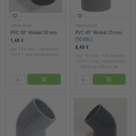
54880-00-00
54881-00-00
PVC 90° Winkel 50 mm
PVC 45° Winkel 25 mm
(10 Stk.)
1,40 €
8,40 €
zzgl. 19 % USt
1 Bruttopreis:
1,67 €
zzgl. Versandkosten
zzgl. 19 % USt
1 Bruttopreis:
10,00 €
zzgl. Versandkosten
1,00 € zzgl. USt. pro Stk.