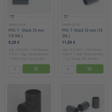
54884-00-00
54885-00-00
PVC T - Stück 25 mm
PVC T- Stück 32 mm (10
(10 Stk.)
Stk.)
8,20 €
11,50 €
zzgl. 19 % USt
1 Bruttopreis:
zzgl. 19 % USt
1 Bruttopreis:
9,76 €
zzgl. Versandkosten
13,69 €
zzgl. Versandkosten
0,98 € zzgl. USt. pro Stk.
1,37 € zzgl. USt. pro Stk.