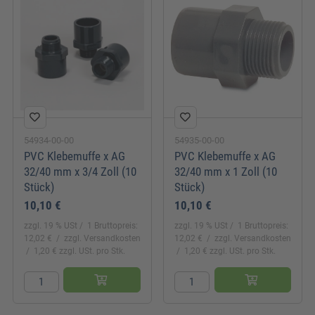
54934-00-00
54935-00-00
PVC Klebemuffe x AG
PVC Klebemuffe x AG
32/40 mm x 3/4 Zoll (10
32/40 mm x 1 Zoll (10
Stück)
Stück)
10,10 €
10,10 €
zzgl. 19 % USt
1 Bruttopreis:
zzgl. 19 % USt
1 Bruttopreis:
12,02 €
zzgl. Versandkosten
12,02 €
zzgl. Versandkosten
1,20 € zzgl. USt. pro Stk.
1,20 € zzgl. USt. pro Stk.