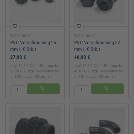
54890-00-00
54891-00-00
PVC Verschraubung 25
PVC Verschraubung 32
mm (10 Stk.)
mm (10 Stk.)
27,90 €
40,90 €
zzgl. 19 % USt
1 Bruttopreis:
zzgl. 19 % USt
1 Bruttopreis:
33,20 €
zzgl. Versandkosten
48,67 €
zzgl. Versandkosten
3,32 € zzgl. USt. pro Stk.
4,87 € zzgl. USt. pro Stk.