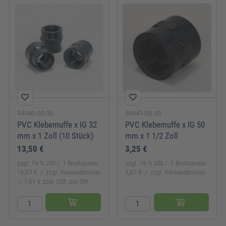
54940-00-00
54941-00-00
PVC Klebemuffe x IG 32
PVC Klebemuffe x IG 50
mm x 1 Zoll (10 Stück)
mm x 1 1/2 Zoll
13,50 €
3,25 €
zzgl. 19 % USt
1 Bruttopreis:
zzgl. 19 % USt
1 Bruttopreis:
16,07 €
zzgl. Versandkosten
3,87 €
zzgl. Versandkosten
1,61 € zzgl. USt. pro Stk.