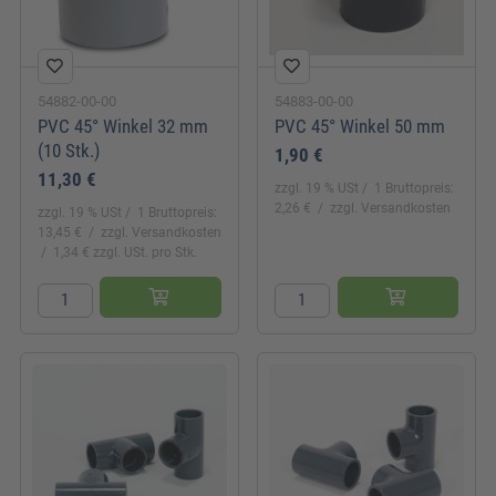
54882-00-00
54883-00-00
PVC 45° Winkel 32 mm
PVC 45° Winkel 50 mm
(10 Stk.)
1,90 €
11,30 €
zzgl. 19 % USt
1 Bruttopreis:
2,26 €
zzgl. Versandkosten
zzgl. 19 % USt
1 Bruttopreis:
13,45 €
zzgl. Versandkosten
1,34 € zzgl. USt. pro Stk.