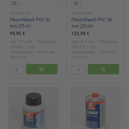
54774-00-00
54775-00-00
Flexschlauch PVC 32
Flexschlauch PVC 50
mm (25 m)
mm (25 m)
99,95 €
132,90 €
zzgl. 19 % USt
1 Bruttopreis:
zzgl. 19 % USt
1 Bruttopreis:
118,94 €
zzgl.
158,15 €
zzgl.
Versandkosten
4,76 € zzgl.
Versandkosten
6,33 € zzgl.
USt. pro m
USt. pro m