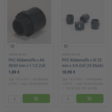
54938-00-00
54939-00-00
PVC Klebemuffe x AG
PVC Klebemuffe x IG 25
50/63 mm x 1 1/2 Zoll
mm x 3/4 Zoll (10 Stück)
1,80 €
10,90 €
zzgl. 19 % USt
1 Bruttopreis:
zzgl. 19 % USt
1 Bruttopreis:
2,14 €
zzgl. Versandkosten
12,97 €
zzgl. Versandkosten
1,30 € zzgl. USt. pro Stk.