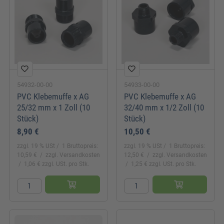
54932-00-00
54933-00-00
PVC Klebemuffe x AG
PVC Klebemuffe x AG
25/32 mm x 1 Zoll (10
32/40 mm x 1/2 Zoll (10
Stück)
Stück)
8,90 €
10,50 €
zzgl. 19 % USt
1 Bruttopreis:
zzgl. 19 % USt
1 Bruttopreis:
10,59 €
zzgl. Versandkosten
12,50 €
zzgl. Versandkosten
1,06 € zzgl. USt. pro Stk.
1,25 € zzgl. USt. pro Stk.