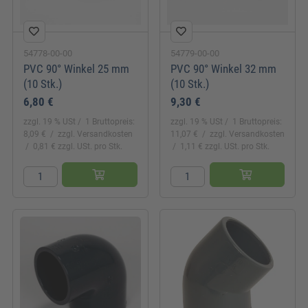
54778-00-00
54779-00-00
PVC 90° Winkel 25 mm
PVC 90° Winkel 32 mm
(10 Stk.)
(10 Stk.)
6,80 €
9,30 €
zzgl. 19 % USt
1 Bruttopreis:
zzgl. 19 % USt
1 Bruttopreis:
8,09 €
zzgl. Versandkosten
11,07 €
zzgl. Versandkosten
0,81 € zzgl. USt. pro Stk.
1,11 € zzgl. USt. pro Stk.