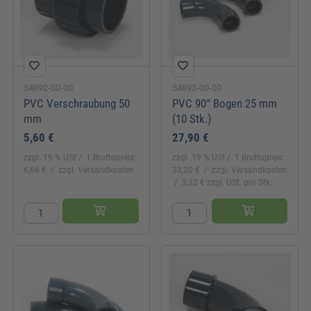
54892-00-00
54893-00-00
PVC Verschraubung 50
PVC 90° Bogen 25 mm
mm
(10 Stk.)
5,60 €
27,90 €
zzgl. 19 % USt
1 Bruttopreis:
zzgl. 19 % USt
1 Bruttopreis:
6,66 €
zzgl. Versandkosten
33,20 €
zzgl. Versandkosten
3,32 € zzgl. USt. pro Stk.