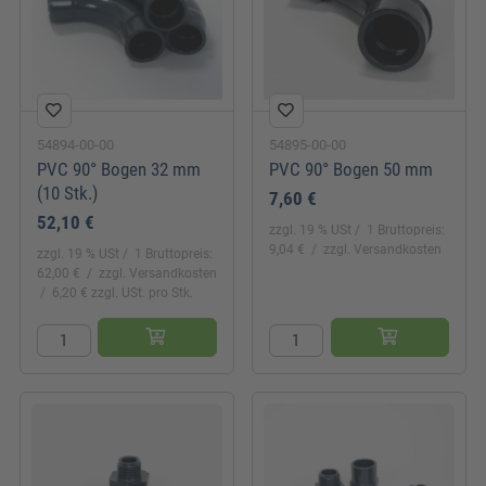
54894-00-00
54895-00-00
PVC 90° Bogen 32 mm
PVC 90° Bogen 50 mm
(10 Stk.)
7,60 €
52,10 €
zzgl. 19 % USt
1 Bruttopreis:
9,04 €
zzgl. Versandkosten
zzgl. 19 % USt
1 Bruttopreis:
62,00 €
zzgl. Versandkosten
6,20 € zzgl. USt. pro Stk.