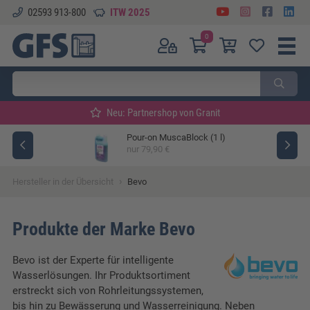
02593 913-800
ITW 2025
0
Neu: Partnershop von Granit
Pour-on MuscaBlock (1 l)
ger
nur 79,90 €
›
Hersteller in der Übersicht
Bevo
Produkte der Marke Bevo
Bevo ist der Experte für intelligente
Wasserlösungen. Ihr Produktsortiment
erstreckt sich von Rohrleitungssystemen,
bis hin zu Bewässerung und Wasserreinigung. Neben