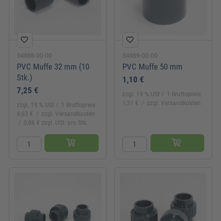
54888-00-00
54889-00-00
PVC Muffe 32 mm (10
PVC Muffe 50 mm
Stk.)
1,10 €
7,25 €
zzgl. 19 % USt
1 Bruttopreis:
1,31 €
zzgl. Versandkosten
zzgl. 19 % USt
1 Bruttopreis:
8,63 €
zzgl. Versandkosten
0,86 € zzgl. USt. pro Stk.