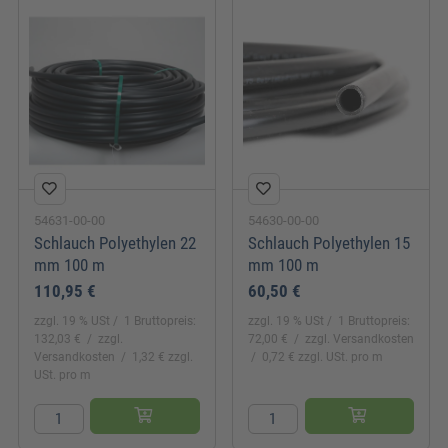
54631-00-00
54630-00-00
Schlauch Polyethylen 22
Schlauch Polyethylen 15
mm 100 m
mm 100 m
110,95 €
60,50 €
zzgl. 19 % USt
1 Bruttopreis:
zzgl. 19 % USt
1 Bruttopreis:
132,03 €
zzgl.
72,00 €
zzgl. Versandkosten
Versandkosten
1,32 € zzgl.
0,72 € zzgl. USt. pro m
USt. pro m