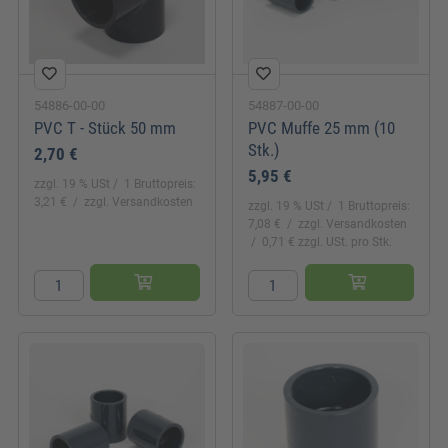
54886-00-00
54887-00-00
PVC T - Stück 50 mm
PVC Muffe 25 mm (10
Stk.)
2,70 €
5,95 €
zzgl. 19 % USt
1 Bruttopreis:
3,21 €
zzgl. Versandkosten
zzgl. 19 % USt
1 Bruttopreis:
7,08 €
zzgl. Versandkosten
0,71 € zzgl. USt. pro Stk.