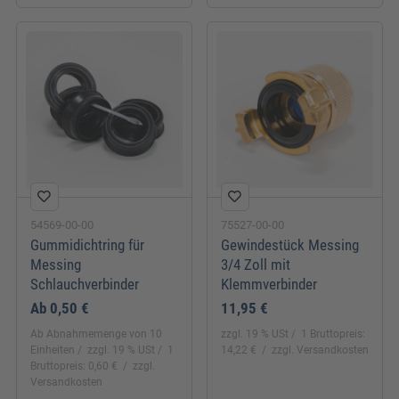
54569-00-00
75527-00-00
Gummidichtring für
Gewindestück Messing
Messing
3/4 Zoll mit
Schlauchverbinder
Klemmverbinder
Ab
0,50 €
11,95 €
Ab Abnahmemenge von 10
zzgl. 19 % USt
1 Bruttopreis:
Einheiten
zzgl. 19 % USt
1
14,22 €
zzgl. Versandkosten
Bruttopreis: 0,60 €
zzgl.
Versandkosten