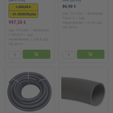
86,90 €
1.050,00 €
zzgl. 19 % USt
1 Bruttopreis:
- 5%
BONUS
6
plus
103,41 €
zzgl.
997,50 €
Versandkosten
4,14 € zzgl.
USt. pro m
zzgl. 19 % USt
1 Bruttopreis:
1.187,03 €
zzgl.
Versandkosten
3,96 € zzgl.
USt. pro m