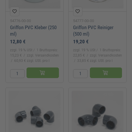
54776-00-00
54777-00-00
Griffon PVC Kleber (250
Griffon PVC Reiniger
ml)
(500 ml)
12,80 €
19,20 €
zzgl. 19 % USt
1 Bruttopreis:
zzgl. 19 % USt
1 Bruttopreis:
15,23 €
zzgl. Versandkosten
22,85 €
zzgl. Versandkosten
60,93 € zzgl. USt. pro l
33,85 € zzgl. USt. pro l