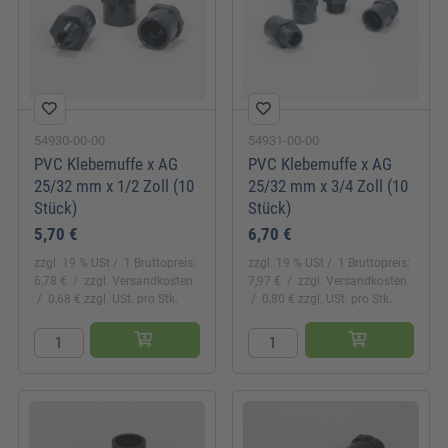
54930-00-00
54931-00-00
PVC Klebemuffe x AG
PVC Klebemuffe x AG
25/32 mm x 1/2 Zoll (10
25/32 mm x 3/4 Zoll (10
Stück)
Stück)
5,70 €
6,70 €
zzgl. 19 % USt
1 Bruttopreis:
zzgl. 19 % USt
1 Bruttopreis:
6,78 €
zzgl. Versandkosten
7,97 €
zzgl. Versandkosten
0,68 € zzgl. USt. pro Stk.
0,80 € zzgl. USt. pro Stk.