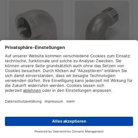
54899-00-00
54900-00-00
Edelstahl 90° Winkel 1"
Edelstahl 90° Winkel
IG
3/4" IG/AG
3,80 €
2,10 €
zzgl. 19 % USt
1 Bruttopreis:
zzgl. 19 % USt
1 Bruttopreis:
4,52 €
zzgl. Versandkosten
2,50 €
zzgl. Versandkosten