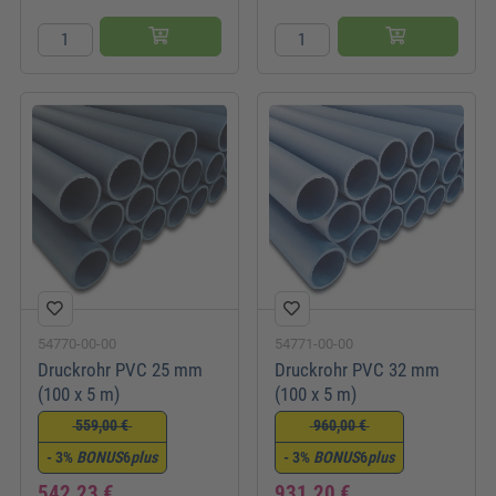
54770-00-00
54771-00-00
Druckrohr PVC 25 mm
Druckrohr PVC 32 mm
(100 x 5 m)
(100 x 5 m)
559,00 €
960,00 €
- 3%
BONUS
6
plus
- 3%
BONUS
6
plus
542,23 €
931,20 €