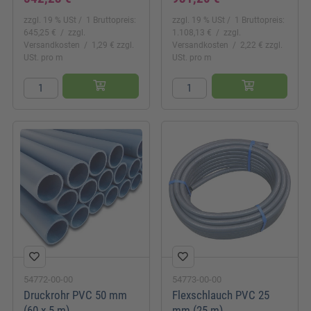
zzgl. 19 % USt
1 Bruttopreis:
zzgl. 19 % USt
1 Bruttopreis:
645,25 €
zzgl.
1.108,13 €
zzgl.
Versandkosten
1,29 € zzgl.
Versandkosten
2,22 € zzgl.
USt. pro m
USt. pro m
54772-00-00
54773-00-00
Druckrohr PVC 50 mm
Flexschlauch PVC 25
(60 x 5 m)
mm (25 m)