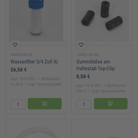
54604-00-00
10802-00-00
Wasserfilter 3/4 Zoll IG
Gummihülse am
Haltestab Top-Clip
26,50 €
0,50 €
zzgl. 19 % USt
1 Bruttopreis:
31,54 €
zzgl. Versandkosten
zzgl. 19 % USt
1 Bruttopreis:
0,60 €
zzgl. Versandkosten