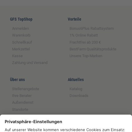
GFS TopShop
Vorteile
Anmelden
Bonus6Plus Rabattsystem
Warenkorb
1% Online Rabatt
Schnellkauf
Frachtfrei ab 200 €
Merkzettel
BestFarm Qualitätsprodukte
Kasse
Unsere Top-Marken
Zahlung und Versand
Über uns
Aktuelles
Stellenangebote
Katalog
Ihre Berater
Downloads
Außendienst
Standorte
Magazin