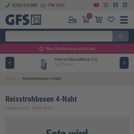
02593 913-800
ITW 2025
0
Neu: Partnershop von Granit
Pour-on MuscaBlock (1 l)
ger
nur 79,90 €
›
Besen
Reisstrohbesen 4-Naht
Reisstrohbesen 4-Naht
Katalog Art.Nr.: 73853-00-00