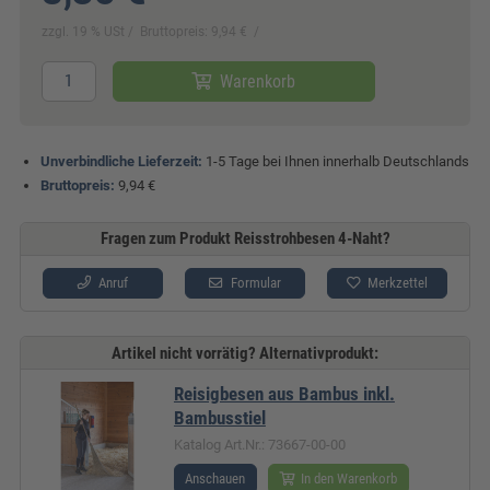
zzgl. 19 % USt
Bruttopreis: 9,94 €
Warenkorb
Unverbindliche Lieferzeit:
1-5 Tage bei Ihnen innerhalb Deutschlands
Bruttopreis:
9,94 €
Fragen zum Produkt Reisstrohbesen 4-Naht?
Anruf
Formular
Merkzettel
Artikel nicht vorrätig? Alternativprodukt:
Reisigbesen aus Bambus inkl.
Bambusstiel
Katalog Art.Nr.: 73667-00-00
Anschauen
In den Warenkorb