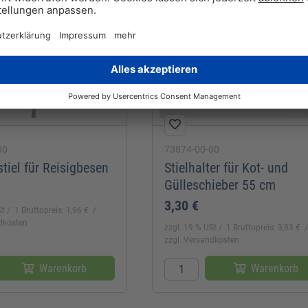
00
73874-00-00
iel für Reisigbesen
Stielhalter für Kot- und
Gülleschieber 55 cm
3,30 €
St
1 Bruttopreis: 1,96 €
ndkosten
zzgl. 19 % USt
1 Bruttopreis: 3,93 €
zzgl. Versandkosten
Warenkorb
Warenkorb