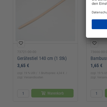
73721-00-00
73666-00-
Gerätestiel 140 cm (1 Stk)
Bambusst
3,65 €
1,65 €
zzgl. 19 % USt
1 Bruttopreis: 4,34 €
zzgl. 19 % U
zzgl. Versandkosten
zzgl. Versa
Warenkorb