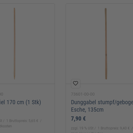
00
73601-00-00
iel 170 cm (1 Stk)
Dunggabel stumpf/gebog
Esche, 135cm
7,90 €
St
1 Bruttopreis: 5,65 €
ndkosten
zzgl. 19 % USt
1 Bruttopreis: 9,40 €