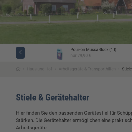
Pour-on MuscaBlock (1 l)
Jäger
nur 79,90 €
›
›
›
Haus und Hof
Arbeitsgeräte & Transporthilfen
Stiel
Stiele & Gerätehalter
Hier finden Sie den passenden Gerätestiel für Schüp
Stärken. Die Gerätehalter ermöglichen eine praktis
Arbeitsgeräte.