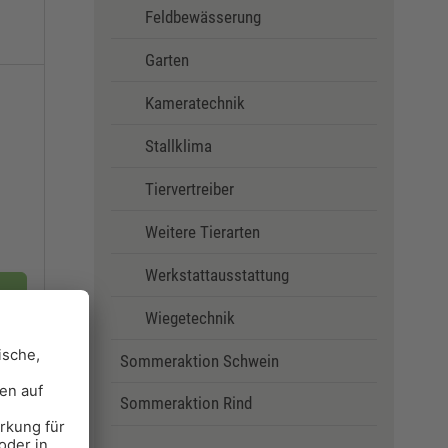
Feldbewässerung
Garten
Kameratechnik
Stallklima
Tiervertreiber
Weitere Tierarten
Werkstattausstattung
Wiegetechnik
Sommeraktion Schwein
Sommeraktion Rind