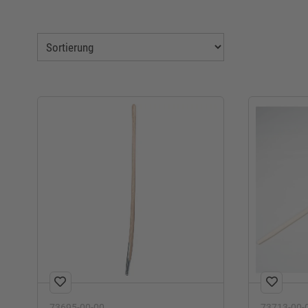
73695-00-00
73713-00-