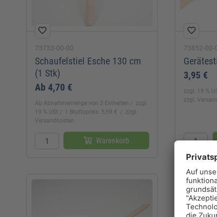
73733-00-00
73852-00-
Schaufelstiel Esche 130 cm
Gerätest
(1 Stk)
3,95 €
Ab
4,70 €
zzgl. 19 % U
zzgl. Versa
Ab Abnahmemenge von 3 Einheiten
zzgl.
19 % USt
1 Bruttopreis: 5,59 €
zzgl.
Versandkosten
Warenkorb