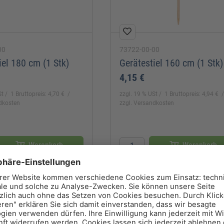
00
73722-00-00
iel 180 cm (1 Stk)
Gerätestiel 160 cm (1 Stk)
4,15 €
St
1 Bruttopreis: 4,70 €
zzgl. 19 % USt
1 Bruttopreis: 4,94 €
ndkosten
zzgl. Versandkosten
Warenkorb
Warenkorb