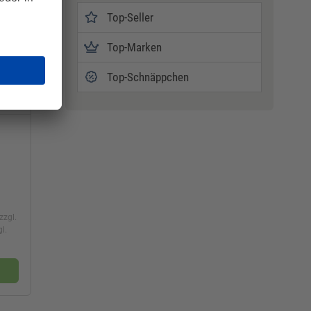
Top-Seller
Top-Marken
Top-Schnäppchen
zzgl.
l.