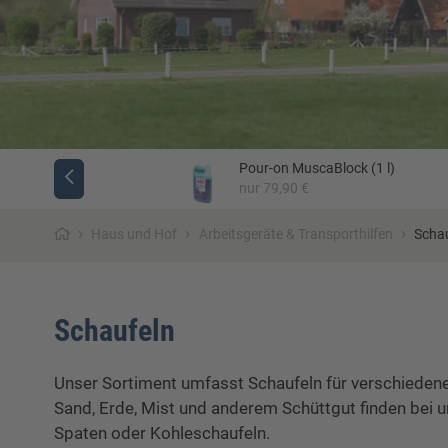
Pour-on MuscaBlock (1 l)
Jäger
nur 79,90 €
›
›
›
Haus und Hof
Arbeitsgeräte & Transporthilfen
Scha
Schaufeln
Unser Sortiment umfasst Schaufeln für verschieden
Sand, Erde, Mist und anderem Schüttgut finden bei u
Spaten oder Kohleschaufeln.