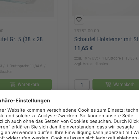
00
73782-00-00
fel Gr. 5 (38 x 28
Schaufel Holsteiner mit St
11,65 €
zzgl. 19 % USt
1 Bruttopreis: 13,86 €
zzgl. Versandkosten
St
1 Bruttopreis: 11,84 €
ndkosten
Warenkorb
Warenkorb