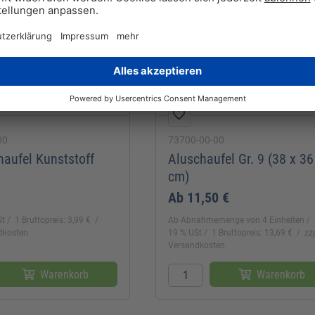
00
73700-00-00
haufel Kunststoff
Aluschaufel Gr. 9 (38 x 36
cm)
Ab
11,50 €
St
1 Bruttopreis: 3,99 €
Ab Abnahmemenge von 4 Einheiten
ndkosten
19 % USt
1 Bruttopreis: 13,69 €
zzg
Versandkosten
Warenkorb
Warenkorb