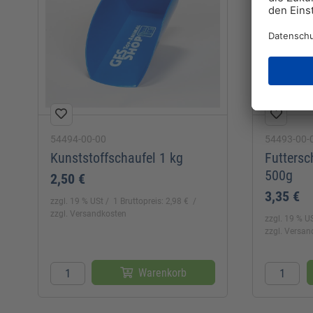
54494-00-00
54493-00-
Kunststoffschaufel 1 kg
Futtersc
500g
2,50 €
3,35 €
zzgl. 19 % USt
1 Bruttopreis: 2,98 €
zzgl. Versandkosten
zzgl. 19 % U
zzgl. Versa
Warenkorb