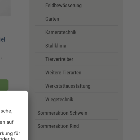
Feldbewässerung
Garten
Kameratechnik
iel
Stallklima
Tiervertreiber
Weitere Tierarten
Werkstattausstattung
Wiegetechnik
Sommeraktion Schwein
Sommeraktion Rind