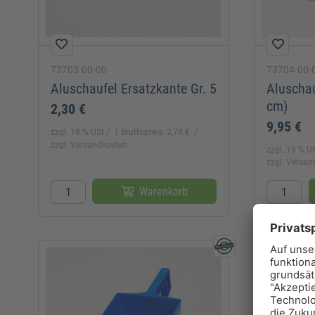
73703-00-00
73704-00-
Aluschaufel Ersatzkante Gr. 5
Aluschau
cm)
2,30 €
9,95 €
zzgl. 19 % USt
1 Bruttopreis: 2,74 €
zzgl. Versandkosten
zzgl. 19 % U
zzgl. Versa
Warenkorb