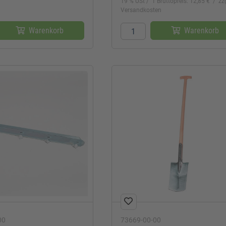
19 % USt
1 Bruttopreis: 12,85 €
zzg
Versandkosten
Warenkorb
Warenkorb
00
73669-00-00