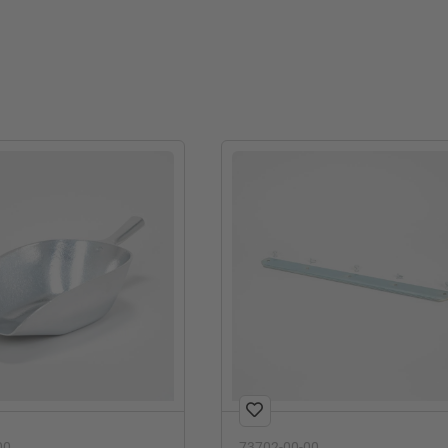
00
73702-00-00