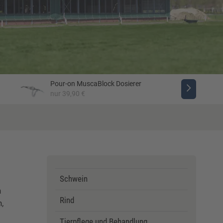
Pour-on MuscaBlock Dosierer
nur 39,90 €
Schwein
n
Rind
,
Tierpflege und Behandlung