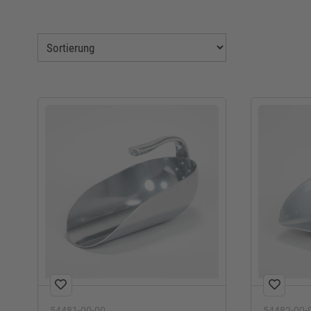
54481-00-00
54482-00-