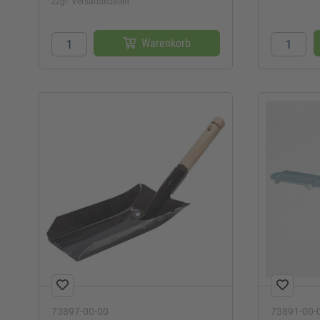
zzgl. Versandkosten
Warenkorb
73897-00-00
73891-00-