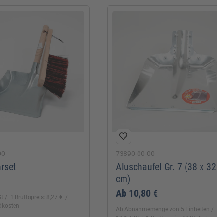
00
73890-00-00
hrset
Aluschaufel Gr. 7 (38 x 32
cm)
Ab
10,80 €
St
1 Bruttopreis: 8,27 €
ndkosten
Ab Abnahmemenge von 5 Einheiten