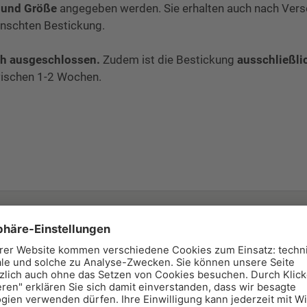
 und Größe
angegeben werden. Sie erhalten auch nach Ver
ünschten Bestickung.
h ausgeschlossen.
Zudem ist die Bestickung
ausschließlic
zwischen 1-2 Wochen.
75,