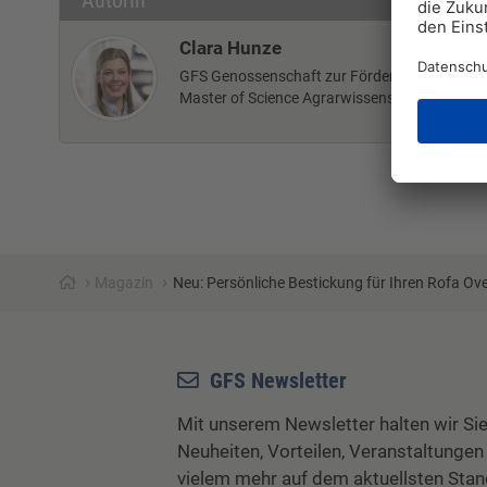
AutorIn
Clara Hunze
GFS Genossenschaft zur Förderung der Schw
Master of Science Agrarwissenschaft
›
›
Magazin
Neu: Persönliche Bestickung für Ihren Rofa Ove
GFS Newsletter
Mit unserem Newsletter halten wir Sie
Neuheiten, Vorteilen, Veranstaltungen
vielem mehr auf dem aktuellsten Stan