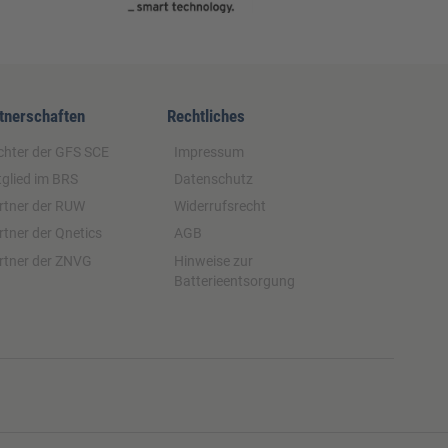
tnerschaften
Rechtliches
chter der GFS SCE
Impressum
tglied im BRS
Datenschutz
rtner der RUW
Widerrufsrecht
rtner der Qnetics
AGB
rtner der ZNVG
Hinweise zur
Batterieentsorgung