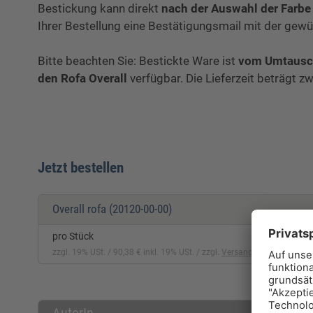
Bestickung kann direkt
nach der Auswahl der Farbe
Ihrer Bestellung eine Bestätigungsmail mit der gew
Bitte beachten Sie: Bestickte Ware ist
vom Umtausc
den Rofa Overall
verfügbar. Die Lieferzeit beträgt 
Jetzt bestellen
Overall rofa
(20120-00-00)
pro Stück
zzgl. 19% USt.
90,38 € inkl. 19% USt.
zzgl.
Versandkosten