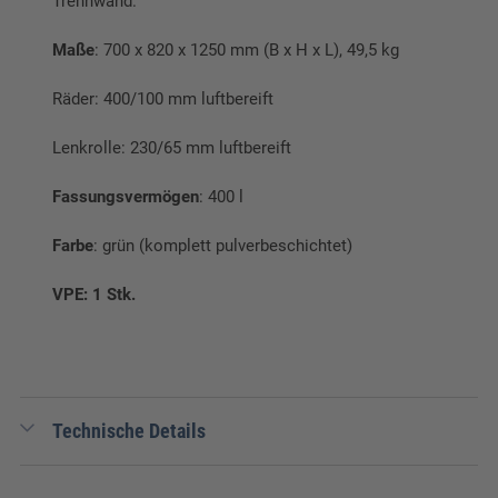
Trennwand.
Maße
: 700 x 820 x 1250 mm (B x H x L), 49,5 kg
Räder: 400/100 mm luftbereift
Lenkrolle: 230/65 mm luftbereift
Fassungsvermögen
: 400 l
Farbe
: grün (komplett pulverbeschichtet)
VPE: 1 Stk.
Technische Details
EAN:
4250654759779