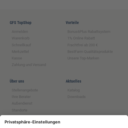
GFS TopShop
Vorteile
Anmelden
Bonus6Plus Rabattsystem
Warenkorb
1% Online Rabatt
Schnellkauf
Frachtfrei ab 200 €
Merkzettel
BestFarm Qualitätsprodukte
Kasse
Unsere Top-Marken
Zahlung und Versand
Über uns
Aktuelles
Stellenangebote
Katalog
Ihre Berater
Downloads
Außendienst
Standorte
Magazin