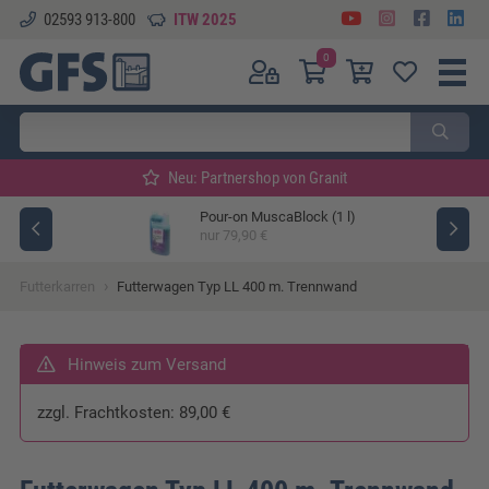
02593 913-800
ITW 2025
0
Neu: Partnershop von Granit
Pour-on MuscaBlock (1 l)
ger
nur 79,90 €
›
Futterkarren
Futterwagen Typ LL 400 m. Trennwand
Hinweis zum Versand
zzgl. Frachtkosten: 89,00 €