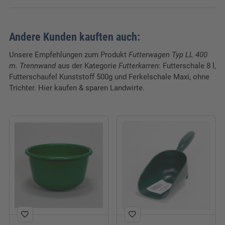
Gewicht:
49,5 kg
Verpackungseinheit:
1 Stk.
Andere Kunden kauften auch:
Breite:
70 cm
Unsere Empfehlungen zum Produkt
Futterwagen Typ LL 400
m. Trennwand
aus der Kategorie
Futterkarren
: Futterschale 8 l,
Länge:
125 cm
Futterschaufel Kunststoff 500g und Ferkelschale Maxi, ohne
Trichter. Hier kaufen & sparen Landwirte.
Höhe:
82 cm