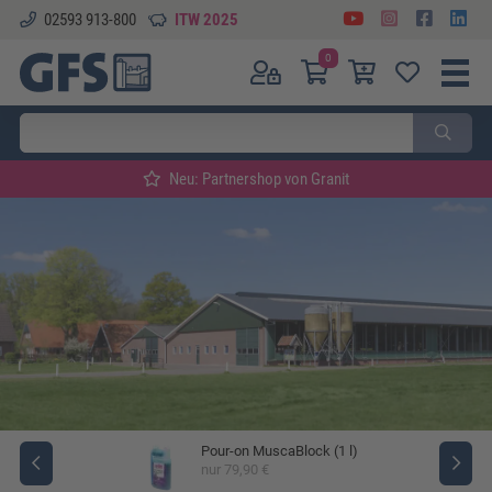
02593 913-800
ITW 2025
0
Neu: Partnershop von Granit
Pour-on MuscaBlock (1 l)
ger
nur 79,90 €