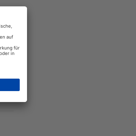
062
3 kg
Stk.