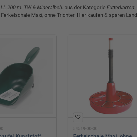
60
 LL 200 m. TW & Mineralbeh.
aus der Kategorie
Futterkarren
:
 Ferkelschale Maxi, ohne Trichter. Hier kaufen & sparen Land
100
75
00
54519-00-00
haufel Kunststoff
Ferkelschale Maxi, ohne