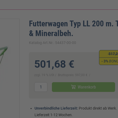
Futterwagen Typ LL 200 m.
& Mineralbeh.
Katalog Art.Nr.: 54437-00-00
517,2
501,68 €
- 3%
BON
zzgl. 19 % USt
Bruttopreis: 597,00 €
Warenkorb
Unverbindliche Lieferzeit:
Produkt direkt ab Werk.
Lieferzeit 1-12 Wochen.