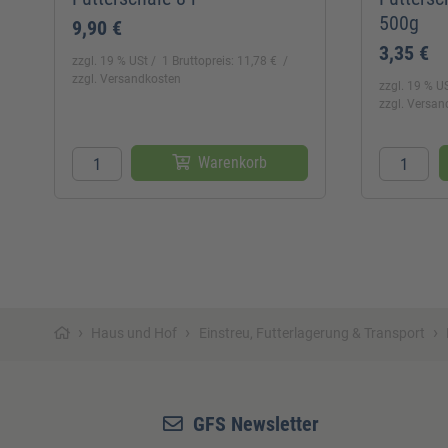
500g
9,90 €
3,35 €
zzgl. 19 % USt
1 Bruttopreis: 11,78 €
zzgl. Versandkosten
zzgl. 19 % U
zzgl. Versa
Warenkorb
›
›
›
Haus und Hof
Einstreu, Futterlagerung & Transport
GFS Newsletter