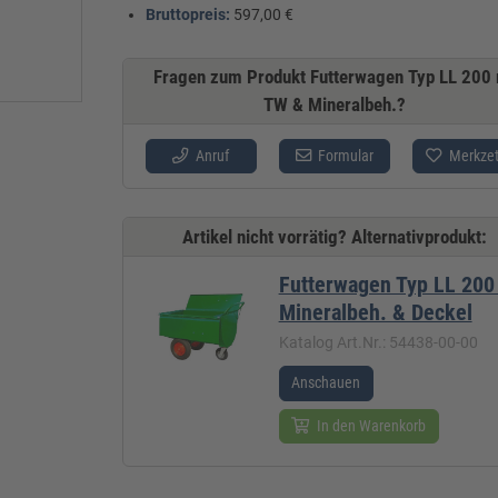
Bruttopreis:
597,00 €
Fragen zum Produkt Futterwagen Typ LL 200
TW & Mineralbeh.?
Anruf
Formular
Merkzet
Artikel nicht vorrätig? Alternativprodukt:
Futterwagen Typ LL 200
Mineralbeh. & Deckel
Katalog Art.Nr.: 54438-00-00
Anschauen
In den Warenkorb