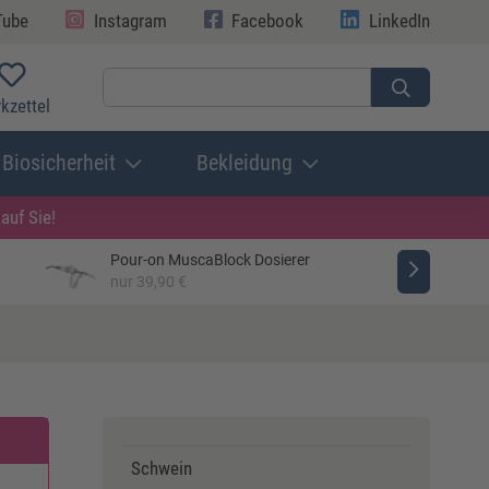
Tube
Instagram
Facebook
LinkedIn
kzettel
Biosicherheit
Bekleidung
auf Sie!
Pour-on MuscaBlock Dosierer
nur 39,90 €
Schwein