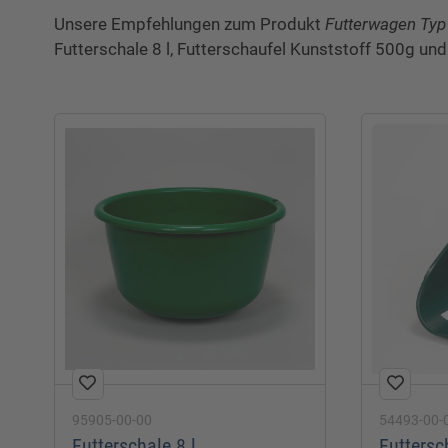
Breite:
Unsere Empfehlungen zum Produkt
Futterwagen Typ
Futterschale 8 l, Futterschaufel Kunststoff 500g und
Länge:
Höhe:
95905-00-00
54493-00-
Futterschale 8 l
Futtersc