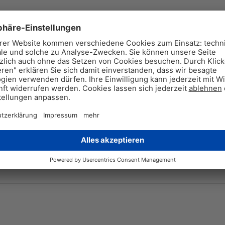
4250654758
4
1 