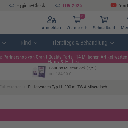
Hygiene-Check
ITW 2025
You
0
Anmelden
Warenkorb
Schnellkauf
Mer
Rind
Tierpflege & Behandlung
: Partnershop von Granit
Quality Parts - 14 Millionen Artikel warten 
Haus & Hof
Pour-on MuscaBlock (2,5 l)
nur 184,90 €
›
Futterkarren
Futterwagen Typ LL 200 m. TW & Mineralbeh.