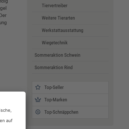
ndig
Tiervertreiber
gel
Der
Weitere Tierarten
rung
Werkstattausstattung
Wiegetechnik
Sommeraktion Schwein
Sommeraktion Rind
Top-Seller
Top-Marken
Top-Schnäppchen