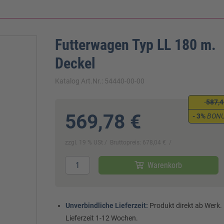
Futterwagen Typ LL 180 m.
Deckel
Katalog Art.Nr.: 54440-00-00
587,4
569,78 €
- 3%
BON
zzgl. 19 % USt
Bruttopreis: 678,04 €
Warenkorb
Unverbindliche Lieferzeit:
Produkt direkt ab Werk.
Lieferzeit 1-12 Wochen.