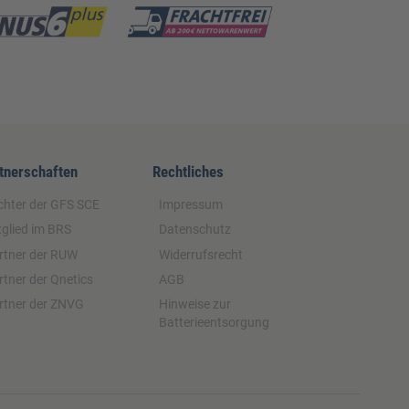
tnerschaften
Rechtliches
chter der GFS SCE
Impressum
tglied im BRS
Datenschutz
rtner der RUW
Widerrufsrecht
rtner der Qnetics
AGB
rtner der ZNVG
Hinweise zur
Batterieentsorgung