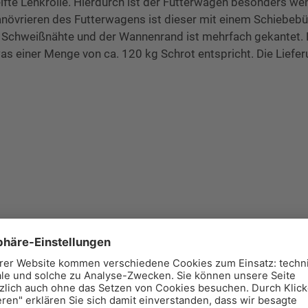
reifte Lenkrolle. Hierdurch ist der Futterwagen besonders we
anövrieren des Futterwagens ist dieser mit einem Schiebebü
e Schweißnähte und der Wannenrand ist mehrfach gekantet. 
s einer Menge von ca. 120 kg Schrot entspricht. Die Liefe