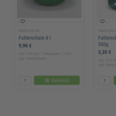
95905-00-00
54493-00-
Futterschale 8 l
Futtersc
500g
9,90 €
3,35 €
zzgl. 19 % USt
1 Bruttopreis: 11,78 €
zzgl. Versandkosten
zzgl. 19 % U
zzgl. Versa
Warenkorb