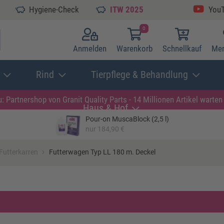
Hygiene-Check
ITW 2025
You
0
Anmelden
Warenkorb
Schnellkauf
Mer
Rind
Tierpflege & Behandlung
: Partnershop von Granit
Quality Parts - 14 Millionen Artikel warten 
Haus & Hof
Pour-on MuscaBlock (2,5 l)
nur 184,90 €
›
Futterkarren
Futterwagen Typ LL 180 m. Deckel