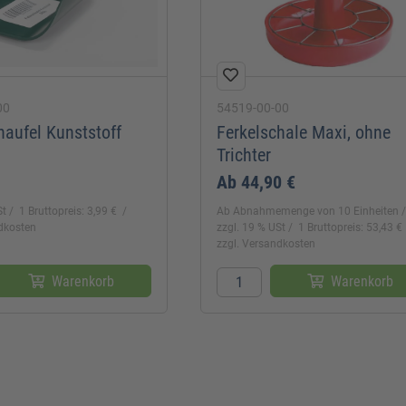
00
54519-00-00
haufel Kunststoff
Ferkelschale Maxi, ohne
Trichter
Ab
44,90 €
St
1 Bruttopreis: 3,99 €
Ab Abnahmemenge von 10 Einheiten
ndkosten
zzgl. 19 % USt
1 Bruttopreis: 53,43 €
zzgl. Versandkosten
Warenkorb
Warenkorb