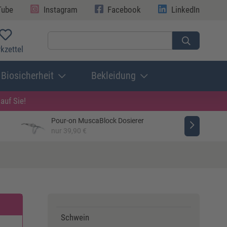
Tube
Instagram
Facebook
LinkedIn
kzettel
Biosicherheit
Bekleidung
auf Sie!
Pour-on MuscaBlock Dosierer
nur 39,90 €
Schwein