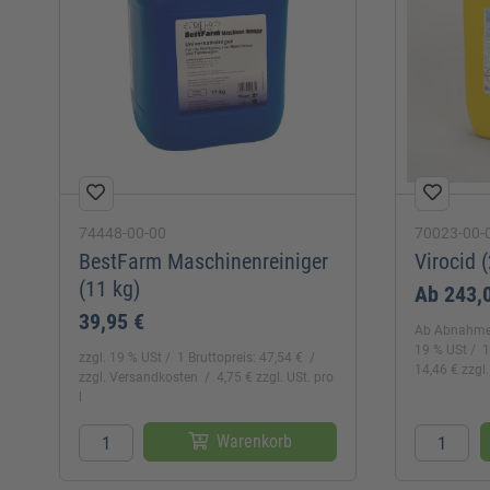
74448-00-00
70023-00-
BestFarm Maschinenreiniger
Virocid (
(11 kg)
Ab
243,
39,95 €
Ab Abnahme
19 % USt
1
zzgl. 19 % USt
1 Bruttopreis: 47,54 €
14,46 € zzgl.
zzgl. Versandkosten
4,75 € zzgl. USt. pro
l
Warenkorb