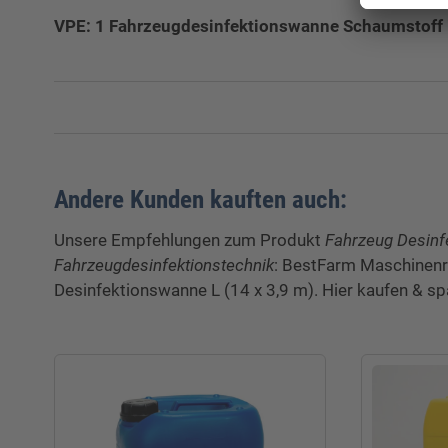
VPE: 1 Fahrzeugdesinfektionswanne Schaumstoff 
Gewicht:
Verpackungseinheit:
Breite:
Andere Kunden kauften auch:
Länge:
Unsere Empfehlungen zum Produkt
Fahrzeug Desinf
Fahrzeugdesinfektionstechnik
: BestFarm Maschinenre
Höhe:
Desinfektionswanne L (14 x 3,9 m). Hier kaufen & sp