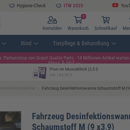
Hygiene-Check
ITW 2025
You
0
Anmelden
Warenkorb
Schnellkauf
Mer
Rind
Tierpflege & Behandlung
: Partnershop von Granit
Quality Parts - 14 Millionen Artikel warten 
Haus & Hof
Pour-on MuscaBlock (2,5 l)
nur 184,90 €
›
esinfektionstechnik
Fahrzeug Desinfektionswanne Schaumstoff M (9 
Fahrzeug Desinfektionswan
Schaumstoff M (9 x3,9)