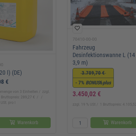
70410-00-00
Fahrzeug
Desinfektionswanne L (14
3,9 m)
00
20 l) (DE)
3.709,70 €
08 €
- 7%
BONUS
6
plus
menge von 3 Einheiten
zzgl.
3.450,02 €
 Bruttopreis: 289,27 €
 USt. pro l
zzgl. 19 % USt
1 Bruttopreis: 4.105,5
Warenkorb
Warenkorb