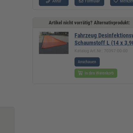
Anruf
Formular
Merkzet
Artikel nicht vorrätig? Alternativprodukt:
Fahrzeug Desinfektions
Schaumstoff L (14 x 3,9
Katalog Art.Nr.: 70397-00-00
Anschauen
In den Warenkorb