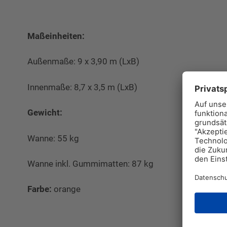
Maßeinheiten:
Außenmaße: 9 x 3,90 m (LxB)
Innenmaße: 8,7 x 3,5 m (LxB)
Gewicht:
Wanne: 55 kg
Wanne inkl. Gummimatten: 87 kg
Farbe:
orange