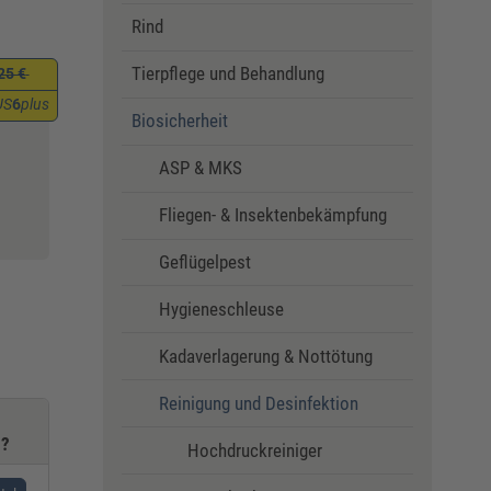
Rind
Tierpflege und Behandlung
25 €
US
6
plus
Biosicherheit
ASP & MKS
Fliegen- & Insektenbekämpfung
Geflügelpest
Hygieneschleuse
Kadaverlagerung & Nottötung
Reinigung und Desinfektion
)?
Hochdruckreiniger