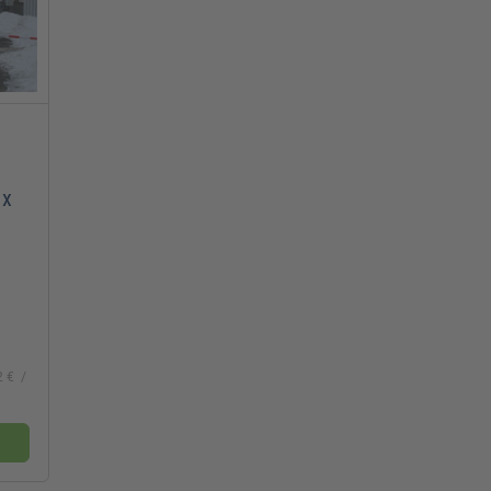
 x
2 €