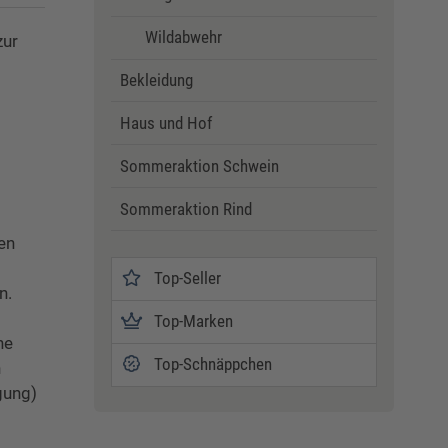
Wildabwehr
zur
Bekleidung
Haus und Hof
Sommeraktion Schwein
Sommeraktion Rind
en
Top-Seller
n.
Top-Marken
ne
Top-Schnäppchen
n
gung)