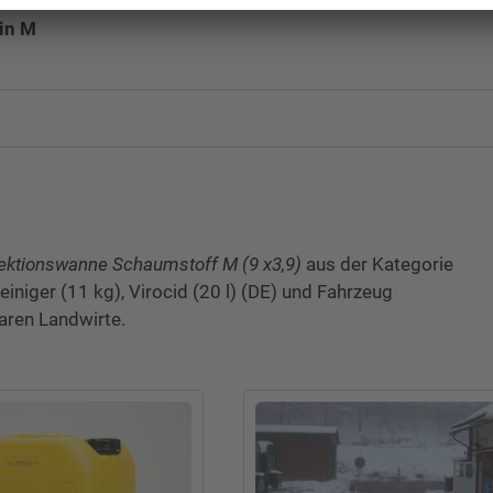
in M
124
1 
390
900
ektionswanne Schaumstoff M (9 x3,9)
aus der Kategorie
iniger (11 kg), Virocid (20 l) (DE) und Fahrzeug
10
aren Landwirte.