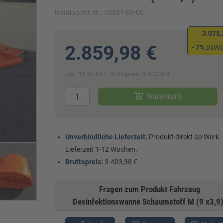
Katalog Art.Nr.: 70391-00-00
3.075,
2.859,98 €
- 7%
BON
zzgl. 19 % USt
Bruttopreis: 3.403,38 €
Warenkorb
Unverbindliche Lieferzeit:
Produkt direkt ab Werk.
Lieferzeit 1-12 Wochen.
Bruttopreis:
3.403,38 €
Fragen zum Produkt Fahrzeug
Desinfektionswanne Schaumstoff M (9 x3,9