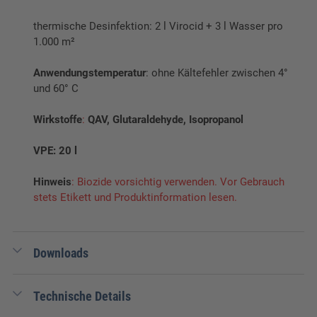
thermische Desinfektion: 2 l Virocid + 3 l Wasser pro
1.000 m²
Anwendungstemperatur
: ohne Kältefehler zwischen 4°
und 60° C
Wirkstoffe
:
QAV, Glutaraldehyde, Isopropanol
VPE: 20 l
Hinweis
: Biozide vorsichtig verwenden. Vor Gebrauch
stets Etikett und Produktinformation lesen.
Downloads
0,80 MB
Sicherheitsdatenblatt Virocid
Technische Details