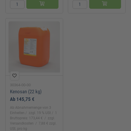
30364-00-00
Kenosan (22 kg)
Ab
145,75 €
Ab Abnahmemenge von 3
Einheiten
zzgl. 19 % USt
1
Bruttopreis: 173,44 €
zzgl.
Versandkosten
7,88 € zzgl.
USt. pro kg