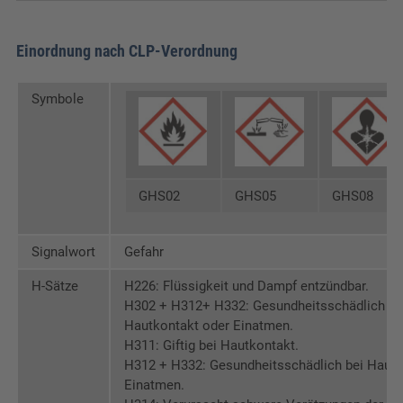
EAN:
5414829078518
Einordnung nach CLP-Verordnung
Gewicht:
20 kg
Verpackungseinheit:
1 Stk.
Symbole
GHS02
GHS05
GHS08
Signalwort
Gefahr
H-Sätze
H226: Flüssigkeit und Dampf entzündbar.
H302 + H312+ H332: Gesundheitsschädlich be
Hautkontakt oder Einatmen.
H311: Giftig bei Hautkontakt.
H312 + H332: Gesundheitsschädlich bei Hautk
Einatmen.