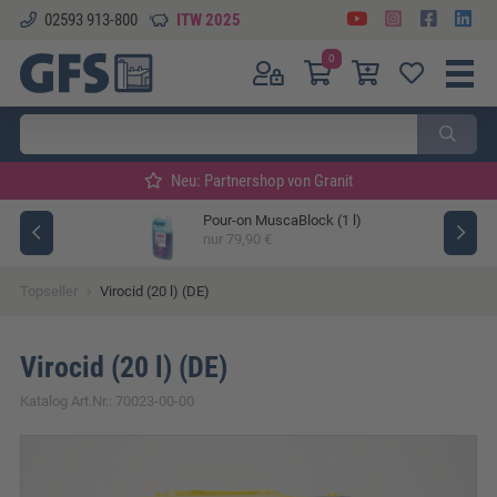
02593 913-800
ITW 2025
0
Neu: Partnershop von Granit
Pour-on MuscaBlock (1 l)
ger
nur 79,90 €
›
Topseller
Virocid (20 l) (DE)
Virocid (20 l) (DE)
Katalog Art.Nr.: 70023-00-00