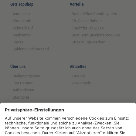
GFS TopShop
Vorteile
Anmelden
Bonus6Plus Rabattsystem
Warenkorb
1% Online Rabatt
Schnellkauf
Frachtfrei ab 200 €
Merkzettel
BestFarm Qualitätsprodukte
Kasse
Unsere Top-Marken
Zahlung und Versand
Über uns
Aktuelles
Stellenangebote
Katalog
Ihre Berater
Downloads
Außendienst
Standorte
Magazin
Partnerschaften
Rechtliches
Tochter der GFS SCE
Impressum