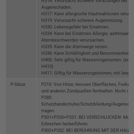
H314: Verursacht schwere Verätzungen der H
Augenschäden.
H317: Kann allergische Hautreaktionen verurs
H319: Verursacht schwere Augenreizung.
H330: Lebensgefahr bei Einatmen.
H334: Kann bei Einatmen Allergie, asthmaart
Atembeschwerden verursachen.
H335: Kann die Atemwege reizen.
H336: Kann Schläfrigkeit und Benommenheit v
H400: Sehr giftig für Wasserorganismen. (entfä
H410)
H411: Giftig für Wasserorganismen, mit langfri
P-Sätze
P210: Von Hitze, heissen Oberflächen, Funken
und anderen Zündquellen fernhalten. Nicht rau
P280:
Schutzhandschuhe/Schutzkleidung/Augenschu
tragen.
P301+P330+P331: BEI VERSCHLUCKEN: Mund 
Erbrechen herbeiführen.
P302+P352: BEI BERÜHRUNG MIT DER HAUT: M