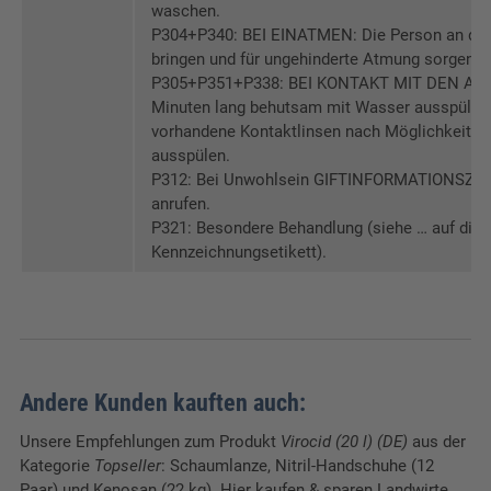
waschen.
P304+P340: BEI EINATMEN: Die Person an die 
bringen und für ungehinderte Atmung sorgen.
P305+P351+P338: BEI KONTAKT MIT DEN AUG
Minuten lang behutsam mit Wasser ausspülen.
vorhandene Kontaktlinsen nach Möglichkeit en
ausspülen.
P312: Bei Unwohlsein GIFTINFORMATIONSZE
anrufen.
P321: Besondere Behandlung (siehe … auf die
Kennzeichnungsetikett).
Andere Kunden kauften auch:
Unsere Empfehlungen zum Produkt
Virocid (20 l) (DE)
aus der
Kategorie
Topseller
: Schaumlanze, Nitril-Handschuhe (12
Paar) und Kenosan (22 kg). Hier kaufen & sparen Landwirte.