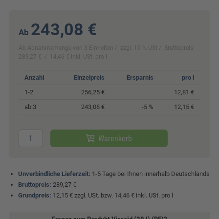
243,08 €
Ab
Ab Abnahmemenge von 3 Einheiten
zzgl. 19 % USt
Bruttopreis:
289,27 €
14,46 € inkl. USt. pro l
Anzahl
Einzelpreis
Ersparnis
pro l
1-2
256,25 €
12,81 €
ab 3
243,08 €
-5 %
12,15 €
Warenkorb
Unverbindliche Lieferzeit:
1-5 Tage bei Ihnen innerhalb Deutschlands
Bruttopreis:
289,27 €
Grundpreis:
12,15 € zzgl. USt. bzw. 14,46 € inkl. USt. pro l