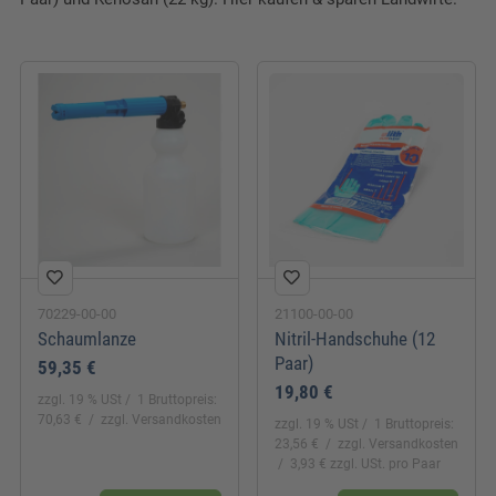
70229-00-00
21100-00-00
Schaumlanze
Nitril-Handschuhe (12
Paar)
59,35 €
19,80 €
zzgl. 19 % USt
1 Bruttopreis:
70,63 €
zzgl. Versandkosten
zzgl. 19 % USt
1 Bruttopreis:
23,56 €
zzgl. Versandkosten
3,93 € zzgl. USt. pro Paar