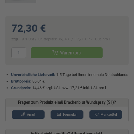
72,30 €
zzgl. 19 % USt
Bruttopreis: 86,04 €
17,21 € inkl. USt. pro l
Warenkorb
Unverbindliche Lieferzeit:
1-5 Tage bei Ihnen innerhalb Deutschlands
Bruttopreis:
86,04 €
Grundpreis:
14,46 € zzgl. USt. bzw. 17,21 € inkl. USt. pro l
Fragen zum Produkt eimü Drachenblut Wundspray (5 l)?
Anruf
Formular
Merkzettel
Artikel nicht vorrätig? Alternativprodukt: