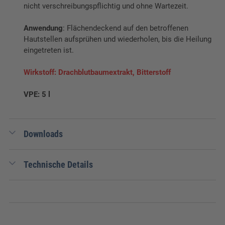
nicht verschreibungspflichtig und ohne Wartezeit.
Anwendung
: Flächendeckend auf den betroffenen
Hautstellen aufsprühen und wiederholen, bis die Heilung
eingetreten ist.
Wirkstoff: Drachblutbaumextrakt, Bitterstoff
VPE: 5 l
Downloads
0.05 MB
Sicherheitsdatenblatt Eimü
Technische Details
Drachenblut Wundspray
0.05 MB
Sicherheitsdatenblatt Drachenblut
EAN:
4105170201496
Gewicht:
5,2 kg