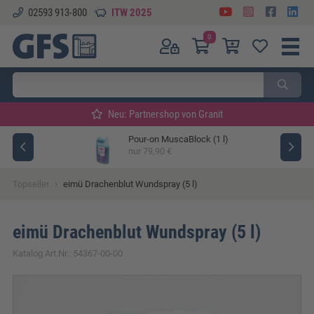
02593 913-800
ITW 2025
0
Neu: Partnershop von Granit
Pour-on MuscaBlock (1 l)
ger
nur 79,90 €
›
Topseller
eimü Drachenblut Wundspray (5 l)
eimü Drachenblut Wundspray (5 l)
Katalog Art.Nr.: 54367-00-00