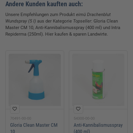
Verpackungseinheit:
1 Stk.
Andere Kunden kauften auch:
Breite:
143 cm
Unsere Empfehlungen zum Produkt
eimü Drachenblut
Wundspray (5 l)
aus der Kategorie
Topseller
: Gloria Clean
Länge:
196 cm
Master CM 10, Anti-Kannibalismusspray (400 ml) und Intra
Repiderma (250ml). Hier kaufen & sparen Landwirte.
Höhe:
246 cm
70491-00-00
54300-00-00
Gloria Clean Master CM
Anti-Kannibalismusspray
10
(400 ml)