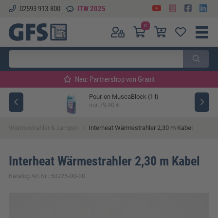
02593 913-800
ITW 2025
0
Neu: Partnershop von Granit
Pour-on MuscaBlock (1 l)
ger
nur 79,90 €
›
Wärmestrahler & Lampen
Interheat Wärmestrahler 2,30 m Kabel
Interheat Wärmestrahler 2,30 m Kabel
Katalog Art.Nr.: 50225-00-00