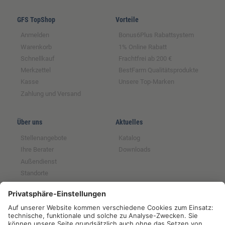
GFS TopShop
Vorteile
Anmelden
Bonus6Plus Rabattsystem
Warenkorb
1% Online Rabatt
Schnellkauf
Frachtfrei ab 200 €
Merkzettel
BestFarm Qualitätsprodukte
Kasse
Unsere Top-Marken
Zahlung und Versand
Über uns
Aktuelles
Stellenangebote
Katalog
Ihre Berater
Downloads
Außendienst
Standorte
Magazin
Partnerschaften
Rechtliches