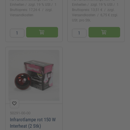
Einheiten
zzgl. 19 % USt
1
Einheiten
zzgl. 19 % USt
1
Bruttopreis: 17,26 €
zzgl.
Bruttopreis: 13,51 €
zzgl.
Versandkosten
Versandkosten
6,75 € zzgl.
USt. pro Stk.
50291-00-00
Infrarotlampe rot 150 W
Interheat (2 Stk)