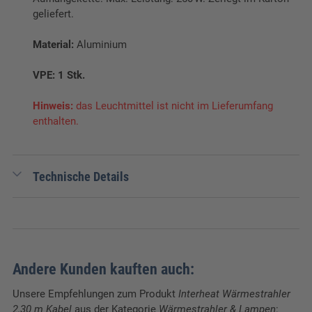
geliefert.
Material:
Aluminium
VPE: 1 Stk.
Hinweis:
das Leuchtmittel ist nicht im Lieferumfang
enthalten.
Technische Details
Verpackungseinheit:
1 Stk.
Andere Kunden kauften auch:
Unsere Empfehlungen zum Produkt
Interheat Wärmestrahler
2,30 m Kabel
aus der Kategorie
Wärmestrahler & Lampen
: