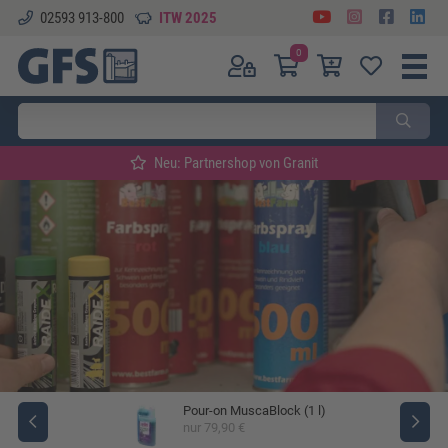
02593 913-800
ITW 2025
0
Neu: Partnershop von Granit
Pour-on MuscaBlock (1 l)
ger
nur 79,90 €