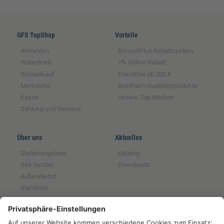
GFS TopShop
Vorteile
Anmelden
Bonus6Plus Rabattsystem
Warenkorb
1% Online Rabatt
Schnellkauf
Frachtfrei ab 200 €
Merkzettel
BestFarm Qualitätsprodukte
Kasse
Unsere Top-Marken
Zahlung und Versand
Über uns
Aktuelles
Stellenangebote
Katalog
Ihre Berater
Downloads
Außendienst
Standorte
Magazin