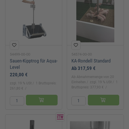
54499-00-00
54574-00-00
Sauen-Kipptrog für Aqua-
KA-Rondell Standard
Level
Ab
317,59 €
220,00 €
Ab Abnahmemenge von 20
Einheiten
zzgl. 19 % USt
1
zzgl. 19 % USt
1 Bruttopreis:
Bruttopreis: 377,93 €
261,80 €