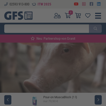
02593 913-800
ITW 2025
0
Neu: Partnershop von Granit
Pour-on MuscaBlock (1 l)
ger
nur 79,90 €