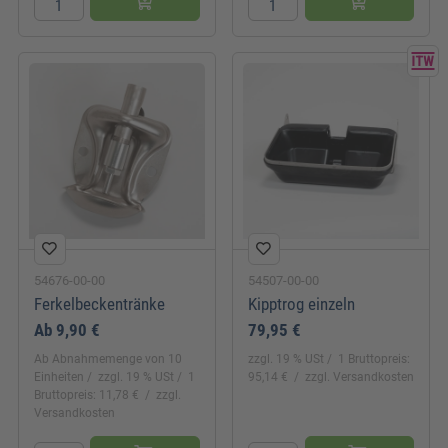
54676-00-00
54507-00-00
Ferkelbeckentränke
Kipptrog einzeln
Ab
9,90 €
79,95 €
Ab Abnahmemenge von 10
zzgl. 19 % USt
1 Bruttopreis:
Einheiten
zzgl. 19 % USt
1
95,14 €
zzgl. Versandkosten
Bruttopreis: 11,78 €
zzgl.
Versandkosten