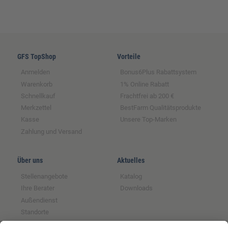
GFS TopShop
Vorteile
Anmelden
Bonus6Plus Rabattsystem
Warenkorb
1% Online Rabatt
Schnellkauf
Frachtfrei ab 200 €
Merkzettel
BestFarm Qualitätsprodukte
Kasse
Unsere Top-Marken
Zahlung und Versand
Über uns
Aktuelles
Stellenangebote
Katalog
Ihre Berater
Downloads
Außendienst
Standorte
Magazin