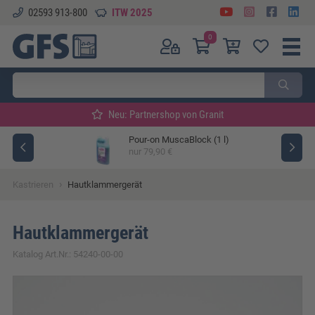
02593 913-800
ITW 2025
0
Neu: Partnershop von Granit
Pour-on MuscaBlock (1 l)
ger
nur 79,90 €
›
Kastrieren
Hautklammergerät
Hautklammergerät
Katalog Art.Nr.: 54240-00-00