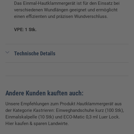
Das Einmal-Hautklammergerät ist für den Einsatz bei
verschiedenen Wundlängen geeignet und ermöglicht
einen effizienten und präzisen Wundverschluss.
VPE: 1 Stk.
Technische Details
EAN:
10694487570025
Gewicht:
0,4 kg
Verpackungseinheit:
5 Stk.
Andere Kunden kauften auch:
Breite:
12,5 cm
Unsere Empfehlungen zum Produkt
Hautklammergerät
aus
der Kategorie
Kastrieren
: Einweghandschuhe kurz (100 Stk),
Länge:
18 cm
Einmalskalpelle (10 Stk) und ECO-Matic 0,3 ml Luer Lock.
Hier kaufen & sparen Landwirte.
Höhe:
10 cm