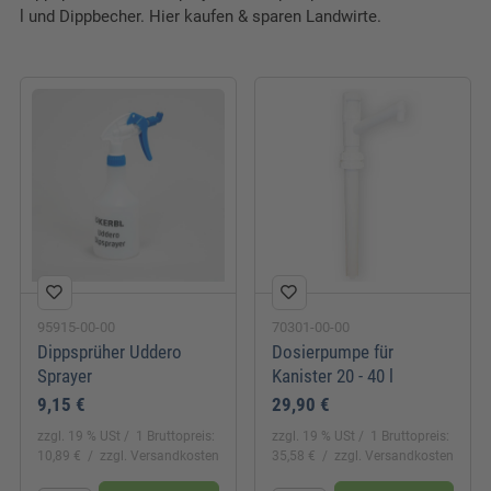
l und Dippbecher. Hier kaufen & sparen Landwirte.
95915-00-00
70301-00-00
Dippsprüher Uddero
Dosierpumpe für
Sprayer
Kanister 20 - 40 l
9,15 €
29,90 €
zzgl. 19 % USt
1 Bruttopreis:
zzgl. 19 % USt
1 Bruttopreis:
10,89 €
zzgl. Versandkosten
35,58 €
zzgl. Versandkosten