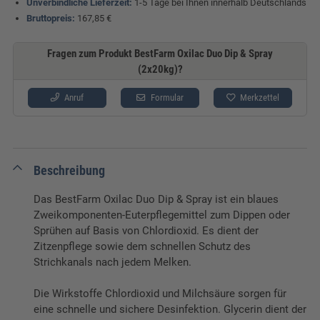
Unverbindliche Lieferzeit:
1-5 Tage bei Ihnen innerhalb Deutschlands
Bruttopreis:
167,85 €
Fragen zum Produkt BestFarm Oxilac Duo Dip & Spray
(2x20kg)?
Anruf
Formular
Merkzettel
Beschreibung
Das BestFarm Oxilac Duo Dip & Spray ist ein blaues
Zweikomponenten-Euterpflegemittel zum Dippen oder
Sprühen auf Basis von Chlordioxid. Es dient der
Zitzenpflege sowie dem schnellen Schutz des
Strichkanals nach jedem Melken.
Die Wirkstoffe Chlordioxid und Milchsäure sorgen für
eine schnelle und sichere Desinfektion. Glycerin dient der