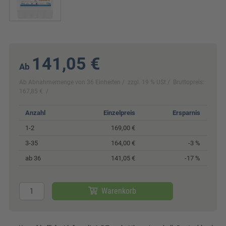
141,05 €
Ab
Ab Abnahmemenge von 36 Einheiten
zzgl. 19 % USt
Bruttopreis:
167,85 €
Anzahl
Einzelpreis
Ersparnis
1-2
169,00 €
3-35
164,00 €
-3 %
ab 36
141,05 €
-17 %
Warenkorb