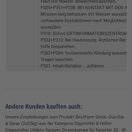
Haut mit Wasser abwaschen/duschen.
P305+P351+P338: BEI KONTAKT MIT DEN AUG
Minuten lang behutsam mit Wasser ausspülen.
vorhandene Kontaktlinsen nach Möglichkeit en
ausspülen.
P310: Sofort GIFTINFORMATIONSZENTRUM/Arz
P332+P313: Bei Hautreizung: Ärztlichen Rat ei
Hilfe hinzuziehen.
P362+P364: Kontaminierte Kleidung ausziehen
Tragen waschen.
P501: Inhalt/Behälter … zuführen.
Andere Kunden kauften auch:
Unsere Empfehlungen zum Produkt
BestFarm Oxilac Duo Dip
& Spray (2x20kg)
aus der Kategorie
Dippmittel & Hilfen
:
Dippsprüher Uddero Sprayer, Dosierpumpe für Kanister 20 - 40