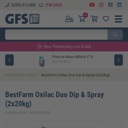
02593 913-800
ITW 2025
0
Neu: Partnershop von Granit
Pour-on MuscaBlock (1 l)
ger
nur 79,90 €
›
Dippmittel & Hilfen
BestFarm Oxilac Duo Dip & Spray (2x20kg)
BestFarm Oxilac Duo Dip & Spray
(2x20kg)
Katalog Art.Nr.: 93605-00-00