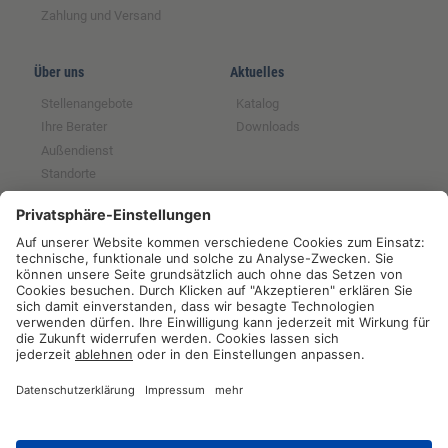
Zahlung und Versand
Über uns
Aktuelles
Stellenangebote
Katalog
Ihre Berater
Downloads
Außendienst
Standorte
Magazin
Partnerschaften
Rechtliches
Tochter der GFS SCE
Impressum
Mitglied im BRS
Datenschutz
Partner der RUW
Widerrufsrecht
Partner der Qnetics
AGB
Partner der ZNVG
Hinweise zur
Batterieentsorgung