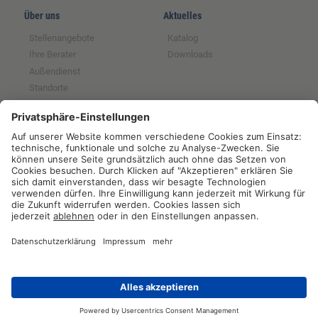
Über uns
Aktuelles
Stellenangebote
Katalog
Ihre Berater
Downloads
Außendienst
Standorte
Magazin
Partnerschaften
Rechtliches
Tochter der GFS SCE
Impressum
Mitglied im BRS
Datenschutz
Partner der RUW
Widerrufsrecht
Partner der Qnetics
AGB
Partner der ZNVG
Hinweise zur
Batterieentsorgung
Widerrufsformular