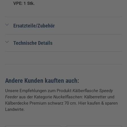
VPE: 1 Stk.
Ersatzteile/Zubehör
Hier finden Sie die passenden Ersatzteile für das Produkt
Technische Details
Kälberflasche Speedy Feeder. Alle nicht aufgeführten
Nummern auf Anfrage
per E-Mail
oder telefonisch unter
02593 913 800.
EAN:
9417027034283
Verpackungseinheit:
1 Stk.
Ersatzsauger Speedy Feeder
m.Schraubdeckel
Andere Kunden kauften auch:
13,40 EUR
Unsere Empfehlungen zum Produkt
Kälberflasche Speedy
zzgl. 19 % USt
Feeder
aus der Kategorie
Nuckelflaschen
: Kälberretter und
Warenkorb
Kälberdecke Premium schwarz 70 cm. Hier kaufen & sparen
Landwirte.