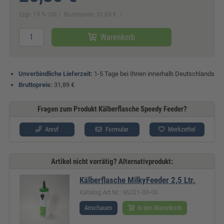
zzgl. 19 % USt
Bruttopreis: 31,89 €
Warenkorb
Unverbindliche Lieferzeit:
1-5 Tage bei Ihnen innerhalb Deutschlands
Bruttopreis:
31,89 €
Fragen zum Produkt Kälberflasche Speedy Feeder?
Anruf
Formular
Merkzettel
Artikel nicht vorrätig? Alternativprodukt:
Kälberflasche MilkyFeeder 2,5 Ltr.
Katalog Art.Nr.: 96221-00-00
Anschauen
In den Warenkorb