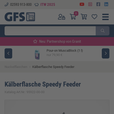
02593 913-800
ITW 2025
0
Neu: Partnershop von Granit
Pour-on MuscaBlock (1 l)
ger
nur 79,90 €
›
Nuckelflaschen
Kälberflasche Speedy Feeder
Kälberflasche Speedy Feeder
Katalog Art.Nr.: 95922-00-00