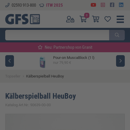
02593 913-800
ITW 2025
0
Neu: Partnershop von Granit
Pour-on MuscaBlock (1 l)
ger
nur 79,90 €
›
Topseller
Kälberspielball HeuBoy
Kälberspielball HeuBoy
Katalog Art.Nr.: 90639-00-00