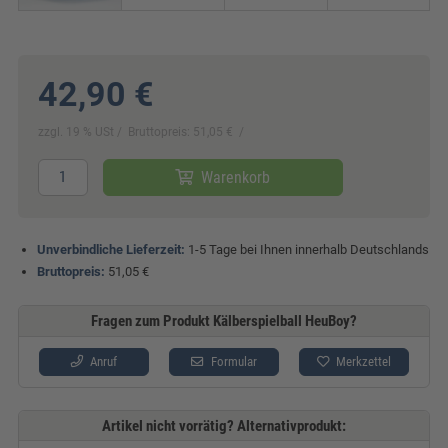
42,90 €
zzgl. 19 % USt
Bruttopreis: 51,05 €
Warenkorb
Unverbindliche Lieferzeit:
1-5 Tage bei Ihnen innerhalb Deutschlands
Bruttopreis:
51,05 €
Fragen zum Produkt Kälberspielball HeuBoy?
Anruf
Formular
Merkzettel
Artikel nicht vorrätig? Alternativprodukt: