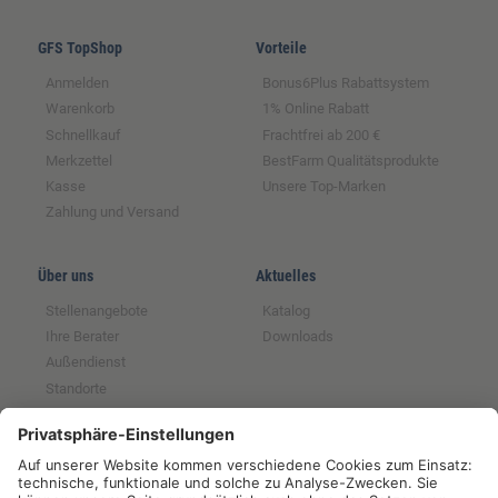
GFS TopShop
Vorteile
Anmelden
Bonus6Plus Rabattsystem
Warenkorb
1% Online Rabatt
Schnellkauf
Frachtfrei ab 200 €
Merkzettel
BestFarm Qualitätsprodukte
Kasse
Unsere Top-Marken
Zahlung und Versand
Über uns
Aktuelles
Stellenangebote
Katalog
Ihre Berater
Downloads
Außendienst
Standorte
Magazin
Partnerschaften
Rechtliches