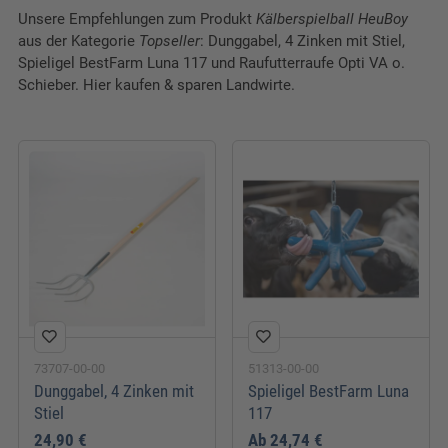
Mehr Informationen
Akzeptieren
Unsere Empfehlungen zum Produkt
Kälberspielball HeuBoy
aus der Kategorie
Topseller
: Dunggabel, 4 Zinken mit Stiel,
Spieligel BestFarm Luna 117 und Raufutterraufe Opti VA o.
Schieber. Hier kaufen & sparen Landwirte.
73707-00-00
51313-00-00
Dunggabel, 4 Zinken mit
Spieligel BestFarm Luna
Stiel
117
24,90 €
Ab
24,74 €