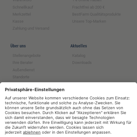
Schnellkauf
Frachtfrei ab 200 €
Merkzettel
BestFarm Qualitätsprodukte
Kasse
Unsere Top-Marken
Zahlung und Versand
Über uns
Aktuelles
Stellenangebote
Katalog
Ihre Berater
Downloads
Außendienst
Standorte
Magazin
Partnerschaften
Rechtliches
Tochter der GFS SCE
Impressum
Mitglied im BRS
Datenschutz
Partner der RUW
Widerrufsrecht
Partner der Qnetics
AGB