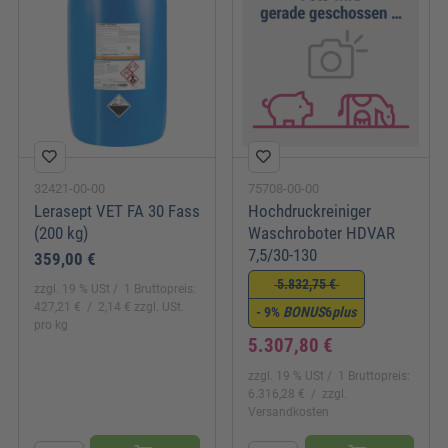
32421-00-00
75708-00-00
Lerasept VET FA 30 Fass
Hochdruckreiniger
(200 kg)
Waschroboter HDVAR
7,5/30-130
359,00 €
5.832,75 €
zzgl. 19 % USt
1 Bruttopreis:
427,21 €
2,14 € zzgl. USt.
- 9%
BONUS
6
plus
pro kg
5.307,80 €
zzgl. 19 % USt
1 Bruttopreis:
6.316,28 €
zzgl.
Versandkosten