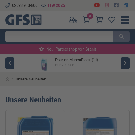
02593 913-800
ITW 2025
0
Neu: Partnershop von Granit
Pour-on MuscaBlock (1 l)
ger
nur 79,90 €
›
Unsere Neuheiten
Unsere Neuheiten