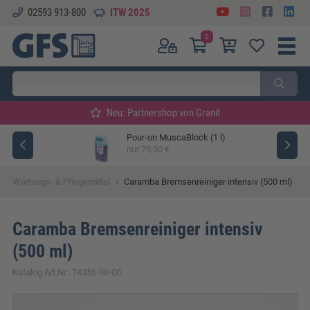
02593 913-800
ITW 2025
0
Neu: Partnershop von Granit
Pour-on MuscaBlock (1 l)
ger
nur 79,90 €
›
Wartungs- & Pflegemittel
Caramba Bremsenreiniger intensiv (500 ml)
Caramba Bremsenreiniger intensiv
(500 ml)
Katalog Art.Nr.: 74356-00-00