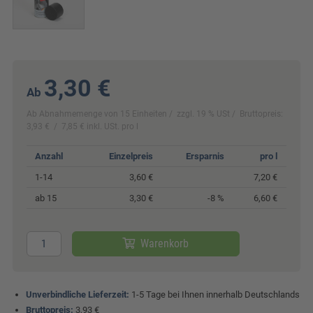
3,30 €
Ab
Ab Abnahmemenge von 15 Einheiten
zzgl. 19 % USt
Bruttopreis:
3,93 €
7,85 € inkl. USt. pro l
Anzahl
Einzelpreis
Ersparnis
pro l
1-14
3,60 €
7,20 €
ab 15
3,30 €
-8 %
6,60 €
Warenkorb
Unverbindliche Lieferzeit:
1-5 Tage bei Ihnen innerhalb Deutschlands
Bruttopreis:
3,93 €