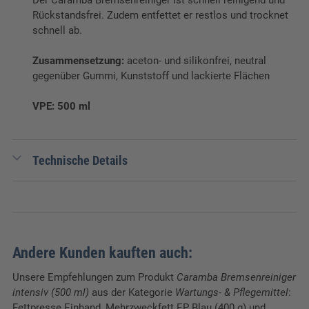
Rückstandsfrei. Zudem entfettet er restlos und trocknet
schnell ab.
Zusammensetzung:
aceton- und silikonfrei, neutral
gegenüber Gummi, Kunststoff und lackierte Flächen
VPE: 500 ml
Technische Details
Verpackungseinheit:
1 Stk.
Andere Kunden kauften auch:
Unsere Empfehlungen zum Produkt
Caramba Bremsenreiniger
intensiv (500 ml)
aus der Kategorie
Wartungs- & Pflegemittel
:
Fettpresse Einhand, Mehrzweckfett EP Blau (400 g) und