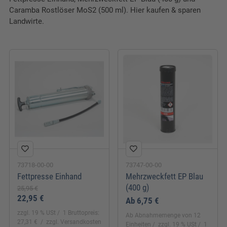
Caramba Rostlöser MoS2 (500 ml). Hier kaufen & sparen
Landwirte.
73718-00-00
73747-00-00
Fettpresse Einhand
Mehrzweckfett EP Blau
(400 g)
25,95 €
22,95 €
Ab
6,75 €
zzgl. 19 % USt
1 Bruttopreis:
Ab Abnahmemenge von 12
27,31 €
zzgl. Versandkosten
Einheiten
zzgl. 19 % USt
1