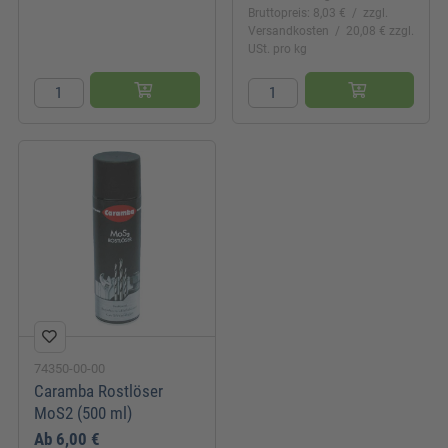
Bruttopreis: 8,03 €
zzgl.
Versandkosten
20,08 € zzgl.
USt. pro kg
74350-00-00
Caramba Rostlöser
MoS2 (500 ml)
Ab
6,00 €