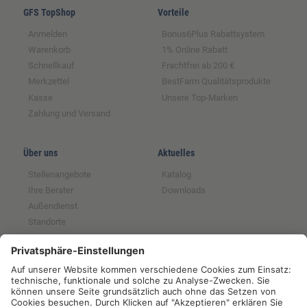
GFS TopShop
Vorteile
Anmelden
Bonus6Plus Rabattsystem
Warenkorb
1% Online Rabatt
Schnellkauf
Frachtfrei ab 200 €
Merkzettel
BestFarm Qualitätsprodukte
Kasse
Unsere Top-Marken
Zahlung und Versand
Über uns
Aktuelles
Stellenangebote
Katalog
Ihre Berater
Downloads
Außendienst
Standorte
Magazin
Partnerschaften
Rechtliches
Tochter der GFS SCE
Impressum