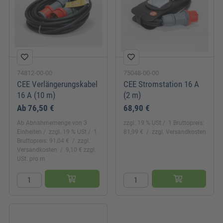
74812-00-00
75048-00-00
CEE Verlängerungskabel
CEE Stromstation 16 A
16 A (10 m)
(2 m)
Ab
76,50 €
68,90 €
Ab Abnahmemenge von 3
zzgl. 19 % USt
1 Bruttopreis:
Einheiten
zzgl. 19 % USt
1
81,99 €
zzgl. Versandkosten
Bruttopreis: 91,04 €
zzgl.
Versandkosten
9,10 € zzgl.
USt. pro m