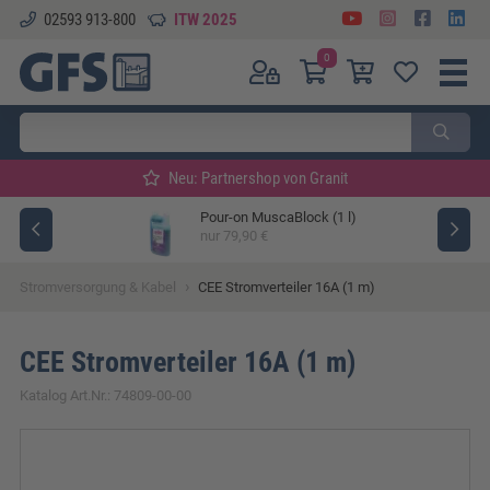
02593 913-800
ITW 2025
0
Neu: Partnershop von Granit
Pour-on MuscaBlock (1 l)
ger
nur 79,90 €
›
Stromversorgung & Kabel
CEE Stromverteiler 16A (1 m)
CEE Stromverteiler 16A (1 m)
Katalog Art.Nr.: 74809-00-00