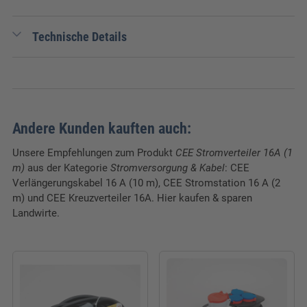
Technische Details
EAN:
4007123654482
Gewicht:
1,75 kg
Verpackungseinheit:
1
Andere Kunden kauften auch:
Breite:
26 cm
Unsere Empfehlungen zum Produkt
CEE Stromverteiler 16A (1
m)
aus der Kategorie
Stromversorgung & Kabel
: CEE
Länge:
26 cm
Verlängerungskabel 16 A (10 m), CEE Stromstation 16 A (2
m) und CEE Kreuzverteiler 16A. Hier kaufen & sparen
Höhe:
17 cm
Landwirte.