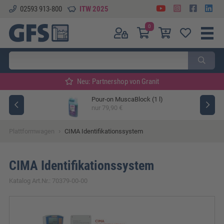
02593 913-800
ITW 2025
0
Neu: Partnershop von Granit
Pour-on MuscaBlock (1 l)
ger
nur 79,90 €
›
Plattformwagen
CIMA Identifikationssystem
CIMA Identifikationssystem
Katalog Art.Nr.: 70379-00-00