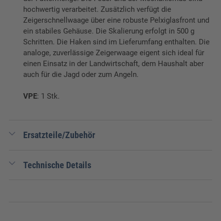
hochwertig verarbeitet. Zusätzlich verfügt die
Zeigerschnellwaage über eine robuste Pelxiglasfront und
ein stabiles Gehäuse. Die Skalierung erfolgt in 500 g
Schritten. Die Haken sind im Lieferumfang enthalten. Die
analoge, zuverlässige Zeigerwaage eigent sich ideal für
einen Einsatz in der Landwirtschaft, dem Haushalt aber
auch für die Jagd oder zum Angeln.
VPE
: 1 Stk.
Ersatzteile/Zubehör
Hier finden Sie die passenden Ersatzteile für das Produkt
Technische Details
Zeigerschnellwaage 100 kg. Alle nicht aufgeführten
Nummern auf Anfrage
per E-Mail
oder telefonisch unter
02593 913 800.
Verpackungseinheit:
1 Stk.
Ersatzglas für Zeigerschnellwaage