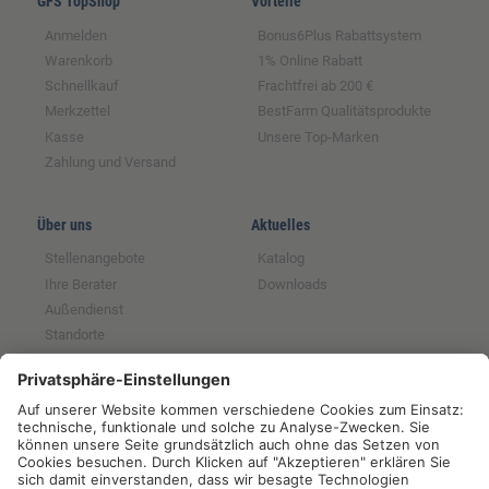
GFS TopShop
Vorteile
Anmelden
Bonus6Plus Rabattsystem
Warenkorb
1% Online Rabatt
Schnellkauf
Frachtfrei ab 200 €
Merkzettel
BestFarm Qualitätsprodukte
Kasse
Unsere Top-Marken
Zahlung und Versand
Über uns
Aktuelles
Stellenangebote
Katalog
Ihre Berater
Downloads
Außendienst
Standorte
Magazin
Partnerschaften
Rechtliches
Tochter der GFS SCE
Impressum
Mitglied im BRS
Datenschutz