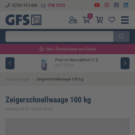
02593 913-800
ITW 2025
0
Neu: Partnershop von Granit
Pour-on MuscaBlock (1 l)
ger
nur 79,90 €
›
Hängewaagen
Zeigerschnellwaage 100 kg
Zeigerschnellwaage 100 kg
Katalog Art.Nr.: 91447-00-00