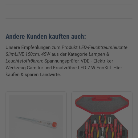
Verpackungseinheit:
1 Stk.
Breite:
5,2 cm
Länge:
150 cm
Andere Kunden kauften auch:
Höhe:
5,4 cm
Unsere Empfehlungen zum Produkt
LED-Feuchtraumleuchte
SlimLINE 150cm, 45W
aus der Kategorie
Lampen &
Leuchtstoffröhren
: Spannungsprüfer, VDE - Elektriker
Werkzeug-Garnitur und Ersatzröhre LED 7 W EcoKill. Hier
kaufen & sparen Landwirte.