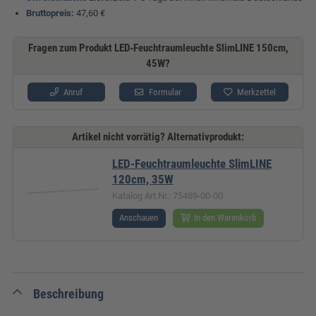
Bruttopreis:
47,60 €
Fragen zum Produkt LED-Feuchtraumleuchte SlimLINE 150cm,
45W?
Anruf
Formular
Merkzettel
Artikel nicht vorrätig? Alternativprodukt:
LED-Feuchtraumleuchte SlimLINE
120cm, 35W
Katalog Art.Nr.: 75489-00-00
Anschauen
In den Warenkorb
Beschreibung