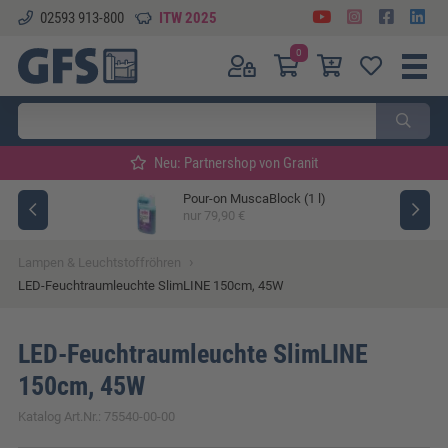
02593 913-800
ITW 2025
0
Neu: Partnershop von Granit
Pour-on MuscaBlock (1 l)
ger
nur 79,90 €
›
Lampen & Leuchtstoffröhren
LED-Feuchtraumleuchte SlimLINE 150cm, 45W
LED-Feuchtraumleuchte SlimLINE
150cm, 45W
Katalog Art.Nr.: 75540-00-00