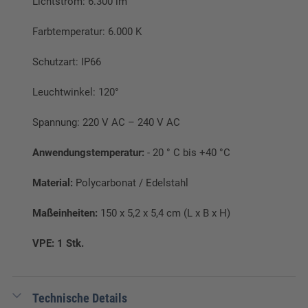
Lichtstrom: 6.300 lm
Farbtemperatur: 6.000 K
Schutzart: IP66
Leuchtwinkel: 120°
Spannung: 220 V AC – 240 V AC
Anwendungstemperatur:
- 20 ° C bis +40 °C
Material:
Polycarbonat / Edelstahl
Maßeinheiten:
150 x 5,2 x 5,4 cm (L x B x H)
VPE: 1 Stk.
Technische Details