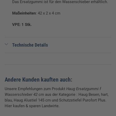
Das Ersatzgummi ist für den Wasserschieber erhältlich.
Maßeinheiten
: 42 x 2 x 4 cm
VPE: 1 Stk.
Technische Details
EAN:
4002403087974
Gewicht:
0,06 kg
Breite:
2 cm
Andere Kunden kauften auch:
Länge:
42 cm
Unsere Empfehlungen zum Produkt
Haug Ersatzgummi f
Wasserschieber 42 cm
aus der Kategorie
: Haug Besen, hart,
Höhe:
4 cm
blau, Haug Alustiel 145 cm und Schutzstiefel Purofort Plus.
Hier kaufen & sparen Landwirte.