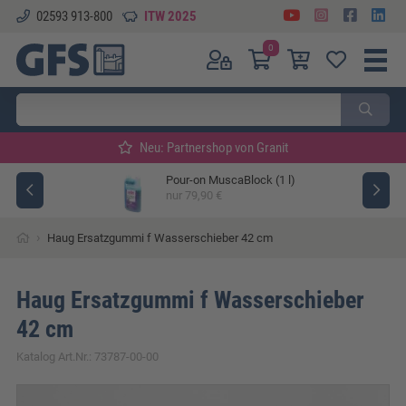
02593 913-800
ITW 2025
0
Neu: Partnershop von Granit
Pour-on MuscaBlock (1 l)
ger
nur 79,90 €
›
Haug Ersatzgummi f Wasserschieber 42 cm
Haug Ersatzgummi f Wasserschieber
42 cm
Katalog Art.Nr.: 73787-00-00