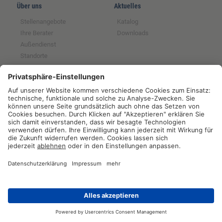
Über uns
Aktuelles
Stellenangebote
Katalog
Ihre Berater
Downloads
Außendienst
Standorte
Magazin
Partnerschaften
Rechtliches
Tochter der GFS SCE
Impressum
Mitglied im BRS
Datenschutz
Partner der RUW
Widerrufsrecht
Partner der Qnetics
AGB
Partner der ZNVG
Hinweise zur
Batterieentsorgung
Widerrufsformular