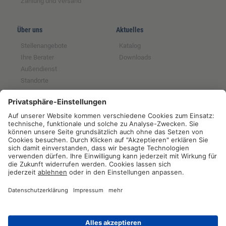
Zahlung und Versand
Über uns
Aktuelles
Stellenangebote
Katalog
Ihre Berater
Downloads
Außendienst
Standorte
Magazin
Partnerschaften
Rechtliches
Tochter der GFS SCE
Impressum
Mitglied im BRS
Datenschutz
Partner der RUW
Widerrufsrecht
Partner der Qnetics
AGB
Partner der ZNVG
Hinweise zur
Batterieentsorgung