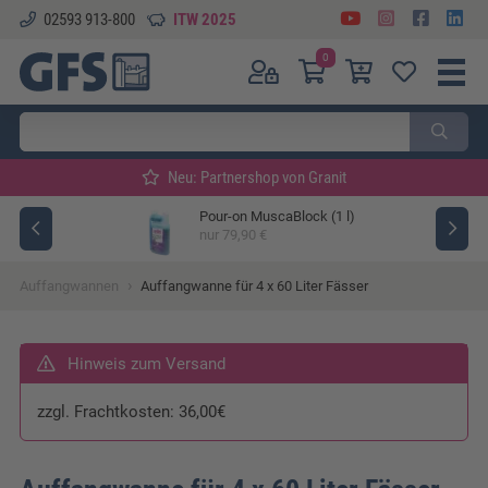
02593 913-800
ITW 2025
0
Neu: Partnershop von Granit
Pour-on MuscaBlock (1 l)
ger
nur 79,90 €
›
Auffangwannen
Auffangwanne für 4 x 60 Liter Fässer
Hinweis zum Versand
zzgl. Frachtkosten: 36,00€