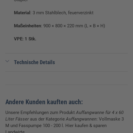
Material
: 3 mm Stahlblech, feuerverzinkt
Maßeinheiten
: 900 × 800 × 220 mm (L × B × H)
VPE: 1 Stk.
Technische Details
EAN:
4052462036154
Gewicht:
46 kg
Verpackungseinheit:
1 Stk.
Andere Kunden kauften auch:
Breite:
900 cm
Unsere Empfehlungen zum Produkt
Auffangwanne für 4 x 60
Liter Fässer
aus der Kategorie
Auffangwannen
: Vollmaske 3
Länge:
800 cm
M und Fasspumpe 100 - 200 l. Hier kaufen & sparen
Landwirte.