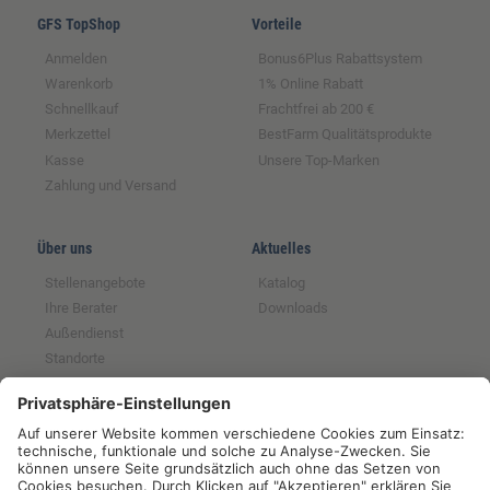
GFS TopShop
Vorteile
Anmelden
Bonus6Plus Rabattsystem
Warenkorb
1% Online Rabatt
Schnellkauf
Frachtfrei ab 200 €
Merkzettel
BestFarm Qualitätsprodukte
Kasse
Unsere Top-Marken
Zahlung und Versand
Über uns
Aktuelles
Stellenangebote
Katalog
Ihre Berater
Downloads
Außendienst
Standorte
Magazin
Partnerschaften
Rechtliches
Tochter der GFS SCE
Impressum