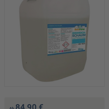
84,90 €
Ab