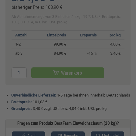
bisheriger Preis:
108,90 €
Ab Abnahmemenge von 3 Einheiten
zzgl. 19 % USt
Bruttopreis:
101,03 €
4,04 € inkl. USt. pro kg
Anzahl
Einzelpreis
Ersparnis
pro kg
1-2
99,90 €
4,00 €
ab 3
84,90 €
-15 %
3,40 €
Warenkorb
Unverbindliche Lieferzeit:
1-5 Tage bei Ihnen innerhalb Deutschlands
Bruttopreis:
101,03 €
Grundpreis:
3,40 € zzgl. USt. bzw. 4,04 € inkl. USt. pro kg
Fragen zum Produkt BestFarm Einweichschaum (20 kg)?
Anruf
Formular
Merkzettel