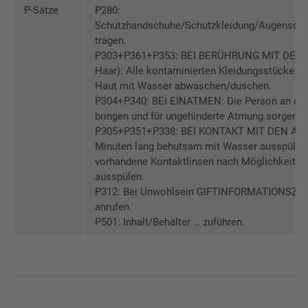
P-Sätze
P280:
Schutzhandschuhe/Schutzkleidung/Augenschu
tragen.
P303+P361+P353: BEI BERÜHRUNG MIT DER 
Haar): Alle kontaminierten Kleidungsstücke so
Haut mit Wasser abwaschen/duschen.
P304+P340: BEI EINATMEN: Die Person an die 
bringen und für ungehinderte Atmung sorgen.
P305+P351+P338: BEI KONTAKT MIT DEN AUG
Minuten lang behutsam mit Wasser ausspülen.
vorhandene Kontaktlinsen nach Möglichkeit en
ausspülen.
P312: Bei Unwohlsein GIFTINFORMATIONSZE
anrufen.
P501: Inhalt/Behälter … zuführen.