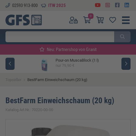
02593 913-800
ITW 2025
0
Neu: Partnershop von Granit
Pour-on MuscaBlock (1 l)
ger
nur 79,90 €
›
Topseller
BestFarm Einweichschaum (20 kg)
BestFarm Einweichschaum (20 kg)
Katalog Art.Nr.: 70220-00-00