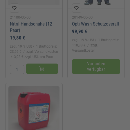
21100-00-00
20149-00-00
Nitril-Handschuhe (12
Opti Wash Schutzoverall
Paar)
99,90 €
19,80 €
zzgl. 19 % USt
1 Bruttopreis:
118,88 €
zzgl.
zzgl. 19 % USt
1 Bruttopreis:
Versandkosten
23,56 €
zzgl. Versandkosten
3,93 € zzgl. USt. pro Paar
Varianten
verfügbar