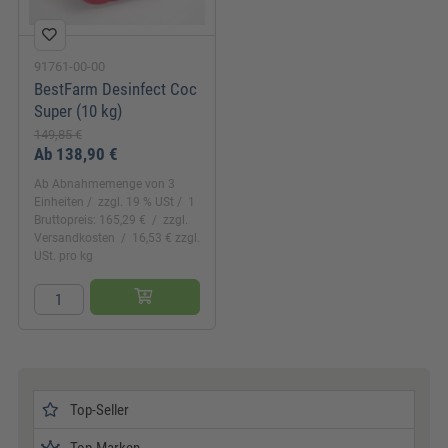
91761-00-00
BestFarm Desinfect Coc
Super (10 kg)
149,85 €
Ab
138,90 €
Ab Abnahmemenge von 3
Einheiten
zzgl. 19 % USt
1
Bruttopreis: 165,29 €
zzgl.
Versandkosten
16,53 € zzgl.
USt. pro kg
Top-Seller
Top-Marken