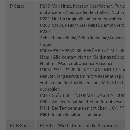
P-Sätze
P210: Von Hitze, heissen Oberflächen, Funken
und anderen Zündquellen fernhalten. Nicht rau
P234: Nur im Originalbehälter aufbewahren.
P260: Staub/Rauch/Gas/Nebel/Dampf/Aerosol 
P280:
Schutzhandschuhe/Schutzkleidung/Augenschu
tragen.
P303+P361+P353: BEI BERÜHRUNG MIT DER 
Haar): Alle kontaminierten Kleidungsstücke so
Haut mit Wasser abwaschen/duschen.
P305+P351+P338: BEI KONTAKT MIT DEN AUG
Minuten lang behutsam mit Wasser ausspülen.
vorhandene Kontaktlinsen nach Möglichkeit en
ausspülen.
P310: Sofort GIFTINFORMATIONSZENTRUM/Arz
P403: An einem gut belüfteten Ort aufbewahren
P411: Bei Temperaturen nicht über …°C/…°F a
P501: Inhalt/Behälter … zuführen.
EUH-Sätze
EUH071: Wirkt ätzend auf die Atemwege.