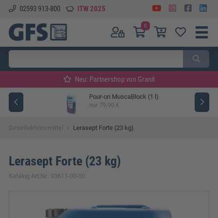
02593 913-800
ITW 2025
0
Neu: Partnershop von Granit
Pour-on MuscaBlock (1 l)
ger
nur 79,90 €
›
Desinfektionsmittel
Lerasept Forte (23 kg)
Lerasept Forte (23 kg)
Katalog Art.Nr.: 93611-00-00