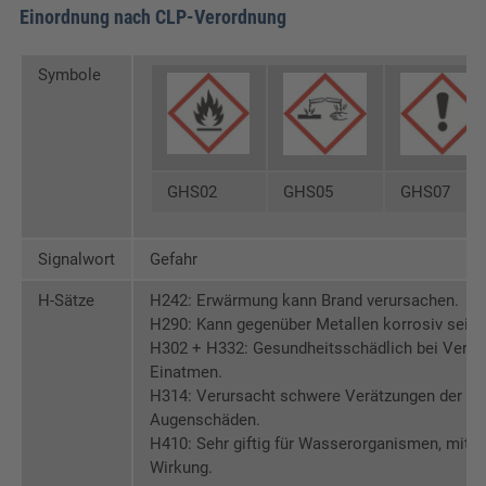
Forte
Einordnung nach CLP-Verordnung
0,50 MB
Sicherheitsdatenblatt Lerasept Forte
Symbole
GHS02
GHS05
GHS07
Signalwort
Gefahr
H-Sätze
H242: Erwärmung kann Brand verursachen.
H290: Kann gegenüber Metallen korrosiv sein.
H302 + H332: Gesundheitsschädlich bei Versc
Einatmen.
H314: Verursacht schwere Verätzungen der H
Augenschäden.
H410: Sehr giftig für Wasserorganismen, mit la
Wirkung.