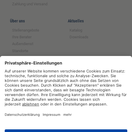
Zahlung und Versand
Über uns
Aktuelles
Stellenangebote
Katalog
Ihre Berater
Downloads
Außendienst
Standorte
Magazin
Partnerschaften
Rechtliches
Tochter der GFS SCE
Impressum
Mitglied im BRS
Datenschutz
Partner der RUW
Widerrufsrecht
Partner der Qnetics
AGB
Partner der ZNVG
Hinweise zur
Batterieentsorgung