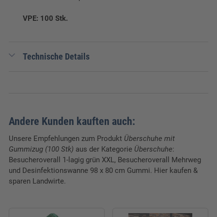
VPE: 100 Stk.
Technische Details
EAN:
4018653153758
Verpackungseinheit:
100 Stk.
Breite:
40 cm
Andere Kunden kauften auch:
Länge:
50 cm
Unsere Empfehlungen zum Produkt
Überschuhe mit
Gummizug (100 Stk)
aus der Kategorie
Überschuhe
:
Besucheroverall 1-lagig grün XXL, Besucheroverall Mehrweg
und Desinfektionswanne 98 x 80 cm Gummi. Hier kaufen &
sparen Landwirte.