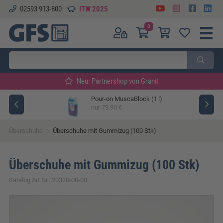
02593 913-800
ITW 2025
0
Neu: Partnershop von Granit
Pour-on MuscaBlock (1 l)
ger
nur 79,90 €
›
Überschuhe
Überschuhe mit Gummizug (100 Stk)
Überschuhe mit Gummizug (100 Stk)
Katalog Art.Nr.: 20320-00-00