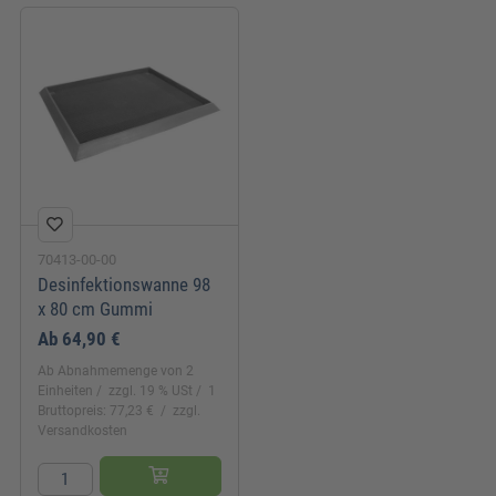
70413-00-00
Desinfektionswanne 98
x 80 cm Gummi
Ab
64,90 €
Ab Abnahmemenge von 2
Einheiten
zzgl. 19 % USt
1
Bruttopreis: 77,23 €
zzgl.
Versandkosten